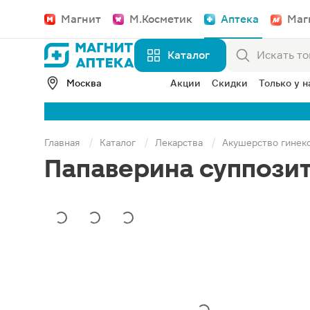
Магнит
М.Косметик
Аптека
Маг
Каталог
Москва
Акции
Скидки
Только у н
Главная
Каталог
Лекарства
Акушерство гинек
Папаверина суппозит