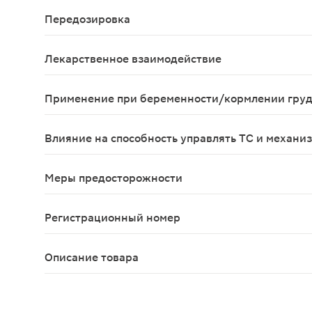
Возможны аллергические реакции, атриовентрику
Передозировка
Диплопия, слабость, снижение артериального да
Лекарственное взаимодействие
Папаверин снижает противопаркинсонический эф
Применение при беременности/кормлении гру
Возможно применение при беременности и в пер
Влияние на способность управлять ТС и механи
На время лечения препаратом следует воздержа
Меры предосторожности
C осторожностью применять при состояниях посл
Регистрационный номер
ЛП-№(002441)-(РГ-RU)
Описание товара
Папаверина суппозитории ректальные 20мг 10шт