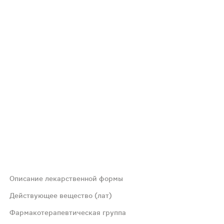
Описание лекарственной формы
 Допускается появление белого налета на поверхности с
Действующее вещество (лат)
Фармакотерапевтическая группа