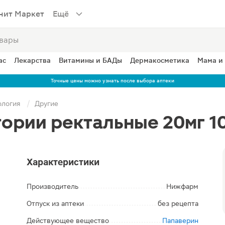
нит Маркет
Ещё
ас
Лекарства
Витамины и БАДы
Дермакосметика
Мама и
Точные цены можно узнать после выбора аптеки
ология
Другие
ории ректальные 20мг 1
Характеристики
Производитель
Нижфарм
Отпуск из аптеки
без рецепта
Действующее вещество
Папаверин