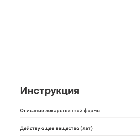
Инструкция
Описание лекарственной формы
Суппозитории торпедообразной формы от белого 
Действующее вещество (лат)
Papaverinum