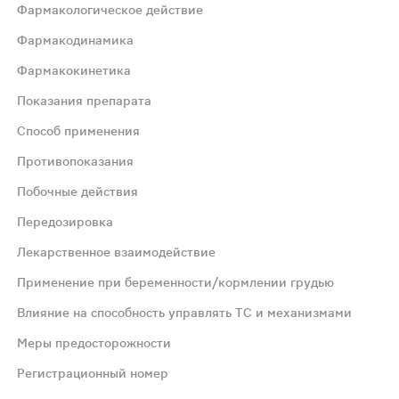
Фармакологическое действие
Фармакодинамика
Фармакокинетика
нутриклеточного кальция;Снижает тонус гладких мышц в
Показания препарата
Способ применения
, вызывает накопление в клетке циклического 3,5-аден
Противопоказания
Побочные действия
 25%. Связь с белками плазмы 90%. Хорошо распределяет
Передозировка
га, почек; стенокардия (в составе комбинированной тер
Лекарственное взаимодействие
Применение при беременности/кормлении грудью
 суппозиторию 2 — 3 раза в день после самопроизвольно
Влияние на способность управлять ТС и механизмами
Меры предосторожности
), детский возраст до 6 месяцев, повышенная чувствител
Регистрационный номер