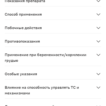
Показания препарата
Подострая экзема различного генеза; гипергидроз сто
Способ применения
Местно, наносят на очаг поражения (мазь — тонким сл
Побочные действия
Возможны аллергические реакции.
Противопоказания
Повышенная чувствительность к салициловой кислоте и
Применение при беременности/кормлении
грудью
Возможно применение препарата при беременности и 
Особые указания
Не следует допускать попадания в глаза.
Влияние на способность управлять ТС и
механизмами
Влияние на управление ТС и механизмами не изучалос