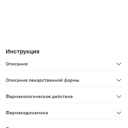
Инструкция
Описание
Салицилово-цинковая паста для наружного применения
Описание лекарственной формы
Паста для наружного применения, 25 г - тубы (1) - пач
Фармакологическое действие
Комбинированный препарат для местного применения;
Фармакодинамика
Комбинированный препарат для наружного применения