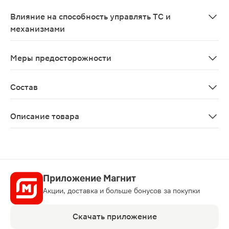
Возможны аллергические реакции; при применении в ф
Влияние на способность управлять ТС и
механизмами
Применение препарата не оказывает влияния на упра
Меры предосторожности
Не является лекарственным средством. Средство не п
Состав
1 мл раствора Хило-комод содержит: Натрия гиалурона
Описание товара
Раствор офтальмологический Хило-Комод 1мг/мл 10мл 
Приложение Магнит
Акции, доставка и больше бонусов за покупки
Скачать приложение