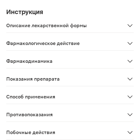
Инструкция
Описание лекарственной формы
Раствор увлажняющий офтальмологический.
Фармакологическое действие
Медицинское изделие «ХИЛО-КОМОД® раствор увлажняю
Фармакодинамика
Увлажняющее офтальмологическое средство. Представл
Показания препарата
Для дополнительного увлажнения передней поверхност
Способ применения
Закапывают по 1-2 капли в каждый глаз. Средство мож
Противопоказания
Повышенная чувствительность к компонентам медицин
Побочные действия