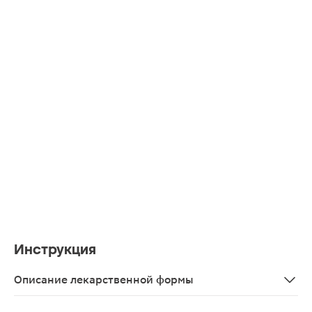
Инструкция
Описание лекарственной формы
Гранулы от белого до почти белого цвета, преимущест