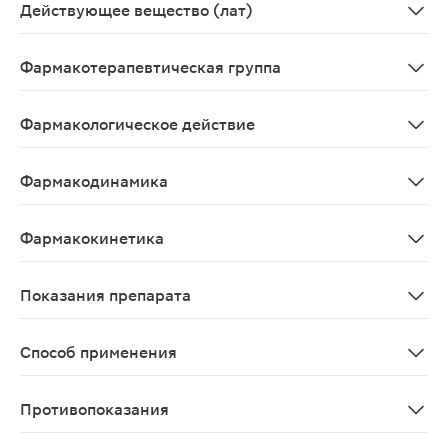
Действующее вещество (лат)
Budesonidum+Formoterolum
Фармакотерапевтическая группа
Ингаляционный глюкокортикостероид + селективный 
Фармакологическое действие
Бронходилатирующее
Фармакодинамика
Симбикорт® содержит будесонид и формотерол, которы
Фармакокинетика
Симбикорт® Турбухалер® биоэквивалентен соответству
Показания препарата
Регулярная терапия бронхиальной астмы у взрослых, 
Способ применения
Для ингаляционного применения. Препарат применяют 
Противопоказания
Индивидуальная непереносимость будесонида, формоте