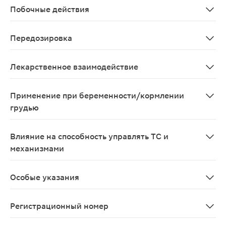
Побочные действия
Со стороны дыхательной системы: часто - кандидоз сл
Передозировка
Симптомы: при острой передозировке будесонида, даж
Лекарственное взаимодействие
Следует сообщить врачу о применении любых лекарст
Применение при беременности/кормлении
грудью
При беременности препарат применяют только по назн
Влияние на способность управлять ТС и
механизмами
Симбикорт® Турбухалер® не оказывает влияния на спо
Особые указания
С осторожностью применять при туберкулезе легких (
Регистрационный номер
ЛП-№(002909)-(РГ-RU)