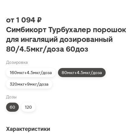
от
1 094 ₽
Симбикорт Турбухалер порошок
для ингаляций дозированный
80/4.5мкг/доза 60доз
Дозировка
160мкг+4.5мкг/доза
80мкг+4.5мкг/доза
320мкг+9мкг/доза
Дозы
60
120
Характеристики