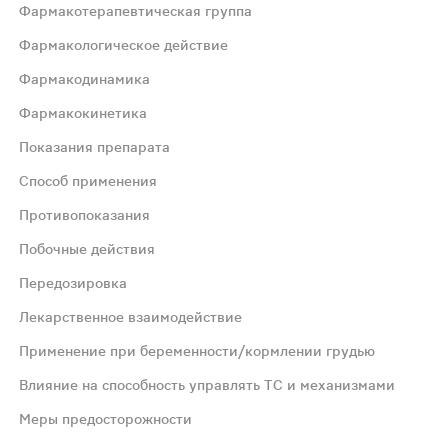
Фармакотерапевтическая группа
Фармакологическое действие
Фармакодинамика
Фармакокинетика
ым микроэлементом, необходимым для нормальной работы 
Показания препарата
Способ применения
оторой выполняют множество жизненно важных функций. О
Противопоказания
Побочные действия
течение 2:00 после всасывания он распределяется в межк
Передозировка
 грудного вскармливания); профилактика рецидива зоба 
Лекарственное взаимодействие
Применение при беременности/кормлении грудью
ствует 50-100 мкг йода). Дети старше 12 лет и взрослые:
Влияние на способность управлять ТС и механизмами
Меры предосторожности
об при применении в дозах более 300 мкг/сут (за исклю