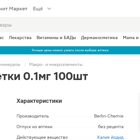
нит Маркет
Ещё
ас
Лекарства
Витамины и БАДы
Дермакосметика
Мама и
Точные цены можно узнать после выбора аптеки
 минералы
Макро- и микроэлементы
тки 0.1мг 100шт
Характеристики
Производитель
Berlin-Chemie
Отпуск из аптеки
без рецепта
Действующее вещество
Калия йодид