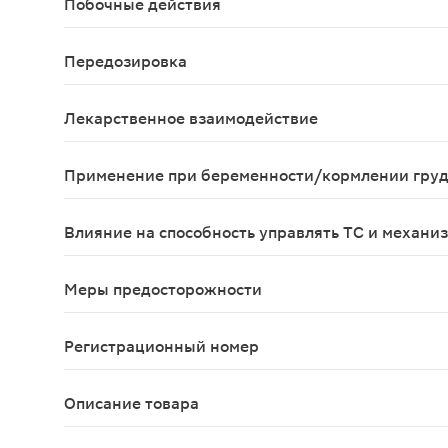
Побочные действия
При профилактическом применении в любом возра
Передозировка
Симптомы: окрашивание слизистых оболочек в ко
Лекарственное взаимодействие
Дефицит йода повышает, а избыток йода понижае
Применение при беременности/кормлении гру
При беременности и лактации потребность в йод
Влияние на способность управлять ТС и механи
Применение препарата Йодомарин 100 не оказыв
Меры предосторожности
Влияние на способность к вождению автотранспо
Регистрационный номер
П N013943/01
Описание товара
Йодомарин 100 таблетки 0.1мг 100шт — лекарств