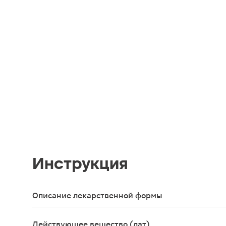
Инструкция
Описание лекарственной формы
Таблетки белого или почти белого цвета, круглые
Действующее вещество (лат)