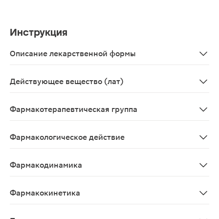
Инструкция
Описание лекарственной формы
Таблетки 20 мг, 14 шт. - блистеры (2) - пачки картонные
Действующее вещество (лат)
Fosinoprilum
Фармакотерапевтическая группа
Ингибитор АПФ.
Фармакологическое действие
Фозиноприл натрия химически представляет собой на
Фармакодинамика
Ингибитор АПФ. Фозиноприл натрия химически предста
Фармакокинетика
Абсорбция После приема внутрь абсорбция составляет