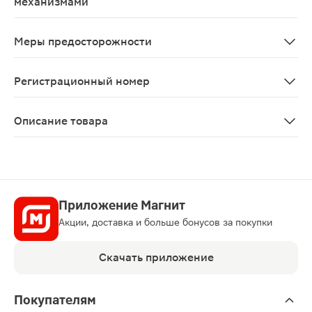
механизмами
Необходимо соблюдать осторожность при управлении 
Меры предосторожности
С осторожностью следует назначать препарат при поче
Регистрационный номер
ЛП-№(010423)-(РГ-RU)
Описание товара
Моноприл таблетки 20мг 28шт способствуют снижению 
Приложение Магнит
Акции, доставка и больше бонусов за покупки
Скачать приложение
Покупателям