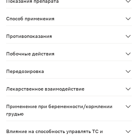
Показания препарата
артериальная гипертензия (монотерапия или в комбин
Способ применения
Перед началом лечения артериальной гипертензии тре
Противопоказания
наследственный ангионевротический отек и идиопатиче
Побочные действия
Со стороны сердечно-сосудистой системы: выраженное 
Передозировка
Выраженное снижение АД, брадикардия, шок, нарушени
Лекарственное взаимодействие
Двойная блокада ренин-ангиотензин-альдостероновой 
Применение при беременности/кормлении
грудью
Моноприл противопоказан при беременности. Применен
Влияние на способность управлять ТС и