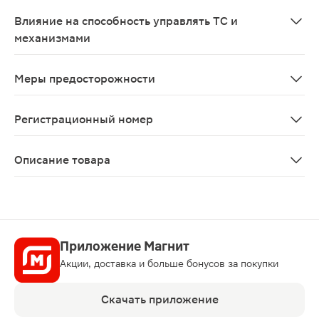
Триметазидин противопоказан к применению при берем
Влияние на способность управлять ТС и
механизмами
Применение препарата не влияет на способность к з
Меры предосторожности
Пациенты с умеренным нарушением функции почек (кли
Регистрационный номер
ЛС-002629
Описание товара
Ангиозил ретард таблетки 35мг 60шт — лекарственное
Приложение Магнит
Акции, доставка и больше бонусов за покупки
Скачать приложение