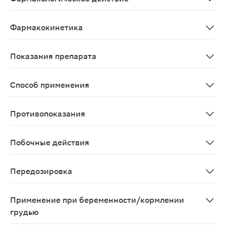
Триметазидин оказывает антигипоксическое действие
Фармакокинетика
Триметазидин быстро и практически полностью абсорб
Показания препарата
Стабильная стенокардия - в качестве дополнительной
Способ применения
Взрослым, внутрь по 35 мг утром и вечером, во время 
Противопоказания
повышенная чувствительность к триметазидину.
Побочные действия
Со стороны пищеварительной системы: редко - гастрал
Передозировка
Имеется лишь ограниченная информация о передозир
Применение при беременности/кормлении
грудью