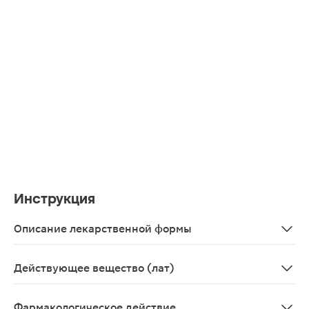
Инструкция
Описание лекарственной формы
Круглые, двояковыпуклые таблетки, покрытые оболочко
Действующее вещество (лат)
Trimethazidinum
Фармакологическое действие