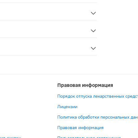
собности сперматозоидов; - олигоастенозооспермия III-I
 утром во время еды.Предварительно разведя в стакане 
родукта.
яется лекарственным средством. Перед применением рек
Правовая информация
Порядок отпуска лекарственных средс
Лицензии
Политика обработки персональных да
Правовая информация