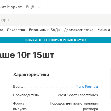
нит Маркет
Ещё
ас
Лекарства
Витамины и БАДы
Дермакосметика
Мама и
Точные цены можно узнать после выбора аптеки
ше 10г 15шт
Характеристики
Бренд
Mans Formula
Производитель
West Coast Laboratories
Форма
Порошок для приготовления
выпуска
раствора