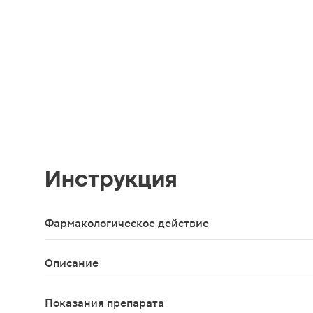
Инструкция
Фармакологическое действие
Спермактин оказывает метаболическое действие
Описание
Саше «Спермактин форте» 10 г 15 шт. предназна
Показания препарата