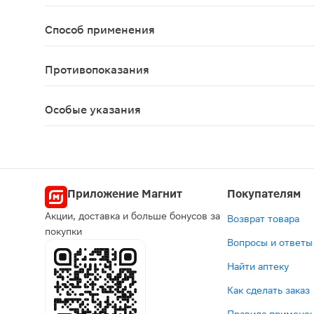
- Повышение подвижности и оплодотворяющей спо
Способ применения
Взрослым по 1 пакетику (саше) (10,0 г порошка)
Противопоказания
Индивидуальная непереносимость компонентов п
Особые указания
Биологически активная добавка к пище. Не явл
Приложение Магнит
Покупателям
Акции, доставка и больше бонусов за
Возврат товара
покупки
Вопросы и ответы
Найти аптеку
Как сделать заказ