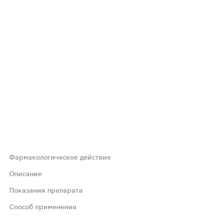
Фармакологическое действие
центрацию и общее количество сперматозоидов, улучшает
Описание
Показания препарата
дорового потомства. Средство повышает подвижность спе
Способ применения