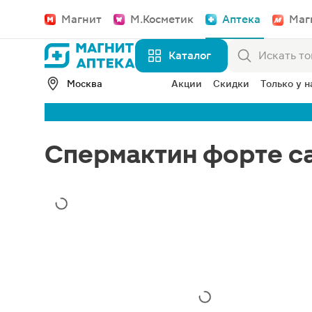
Магнит
М.Косметик
Аптека
Маг
Каталог
Москва
Акции
Скидки
Только у н
Спермактин форте са