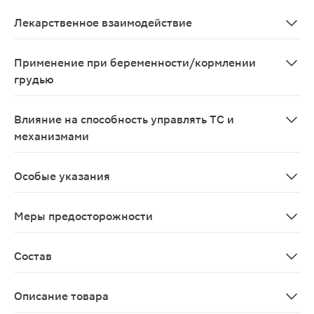
В единичных, казуистических случаях наблюдаются из
Лекарственное взаимодействие
Взаимодействия, имеющие клиническое значение, не 
Применение при беременности/кормлении
грудью
Безопасность и эффективность применения во время 
Влияние на способность управлять ТС и
механизмами
Применение препарата не оказывает влияния на упра
Особые указания
Следуйте рекомендациям Вашего врача-офтальмолога и
Меры предосторожности
Не прикасайтесь к кончику пипетки флакона, так как 
Состав
Полиэтиленгликоль 0,4%, пропиленгликоль 0,3%, гидр
Описание товара