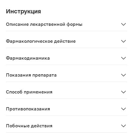
Инструкция
Описание лекарственной формы
Капли глазные
Фармакологическое действие
Систейн Ультра — это средство для увлажнения повер
Фармакодинамика
Систейн Ультра средство офтальмологическое увлажня
Показания препарата
Систейн® Ультра средство офтальмологическое увлажн
Способ применения
Перед применением флакон встряхивать. Применяться п
Противопоказания
Индивидуальная повышенная чувствительность к комп
Побочные действия