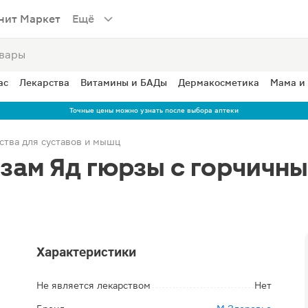
нит Маркет
Ещё
ас
Лекарства
Витамины и БАДы
Дермакосметика
Мама и
Точные цены можно узнать после выбора аптеки
ства для суставов и мышц
зам Яд гюрзы с горчичн
Характеристики
Не является лекарством
Нет