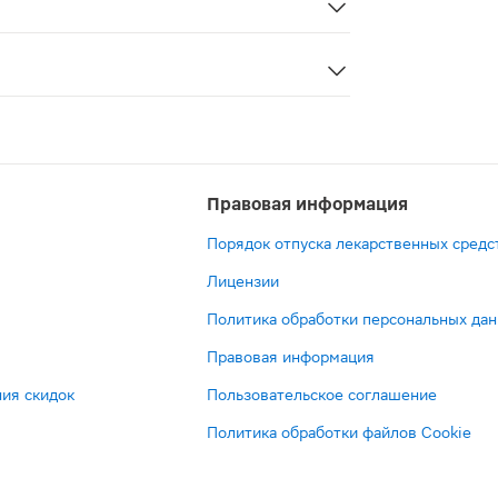
в или мышц 2-3 раза в день на чистую кожу круговыми дв
ia fragrans extract, honey extract, symphytum officinale extra
Правовая информация
Порядок отпуска лекарственных средс
Лицензии
Политика обработки персональных да
Правовая информация
ия скидок
Пользовательское соглашение
Политика обработки файлов Cookie