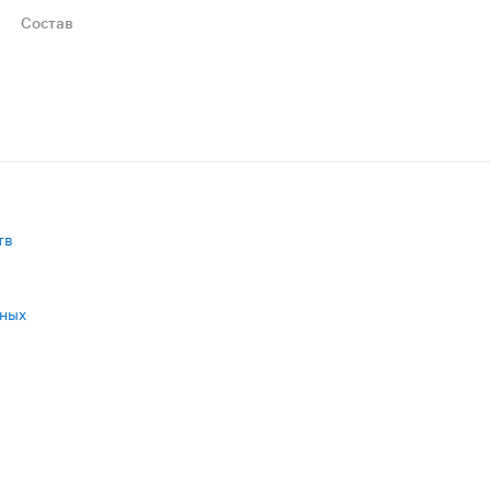
Состав
ижениями до полного впитывания.
ct, camphor, acrylates С10-30 alkyl acrylate crosspolymer, tr
тв
нных