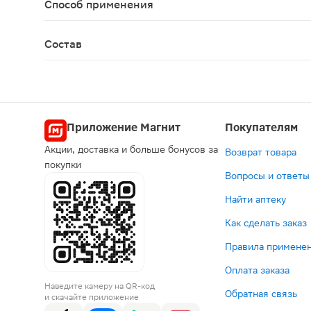
Способ применения
Наносить на проблемные зоны в области суставо
Состав
Aqua, methyl salicylate, ethylhexyl stearate, callis
Приложение Магнит
Покупателям
Акции, доставка и больше бонусов за
Возврат товара
покупки
Вопросы и ответы
Найти аптеку
Как сделать заказ
Правила применен
Оплата заказа
Наведите камеру на QR-код
Обратная связь
и скачайте приложение