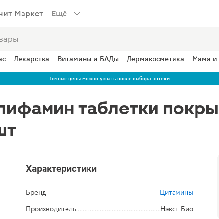
нит Маркет
Ещё
ас
Лекарства
Витамины и БАДы
Дермакосметика
Мама и
Точные цены можно узнать после выбора аптеки
пифамин таблетки покр
шт
Характеристики
Бренд
Цитамины
Производитель
Нэкст Био