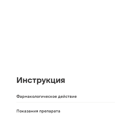
Инструкция
Фармакологическое действие
Действие полипептидных биорегуляторов основан
Показания препарата