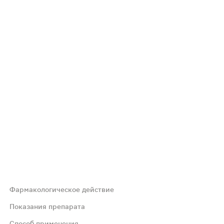
Фармакологическое действие
аимодействуют с клетками соответствующего органа, спо
Показания препарата
Способ применения