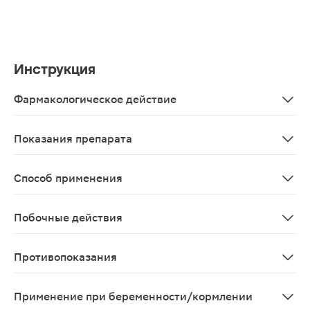
Инструкция
Фармакологическое действие
Укрепляет нервную систему. Помогает снять нервное 
Показания препарата
В качестве биологически активной добавки к пище - д
Способ применения
Мужчинам по 1 капсуле 2 раза в день во время еды. П
Побочные действия
Возможны аллергические реакции
Противопоказания
Индивидуальная непереносимость компонентов
Применение при беременности/кормлении