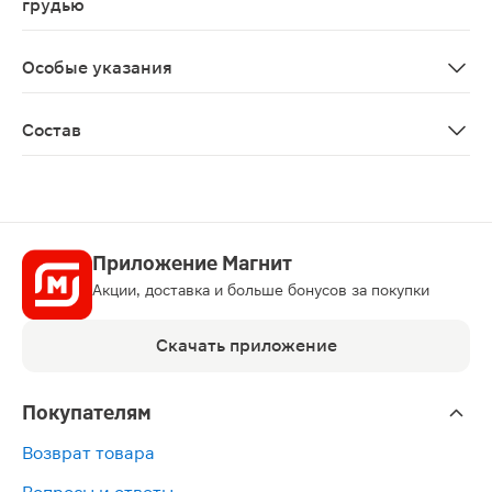
грудью
Не предназначено для применения у женщин
Особые указания
Биологически активная добавка к пище Не является 
Состав
Аскорбиновая кислота (витамин С), желатин (капсула)
Приложение Магнит
Акции, доставка и больше бонусов за покупки
Скачать приложение
Покупателям
Возврат товара