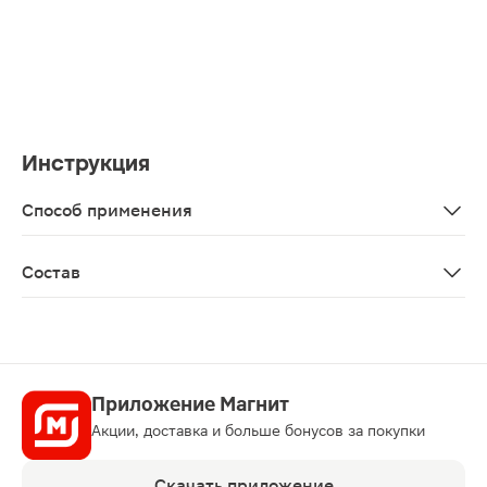
Инструкция
Способ применения
Нанести на влажную кожу лица легкими массирующими
Состав
Гидролизованный экстракт ласточкиного гнезда, сквала
Приложение Магнит
Акции, доставка и больше бонусов за покупки
Скачать приложение