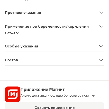
Возможны аллергические реакции
Противопоказания
Индивидуальная непереносимость компонентов БАД, б
Применение при беременности/кормлении
грудью
Противопоказано во время беременности и в период 
Особые указания
Биологически активная добавка к пище Не является 
Состав
Подсластитель ксилит (кслилит, полидектроза), куку
Приложение Магнит
Акции, доставка и больше бонусов за покупки
Скачать приложение