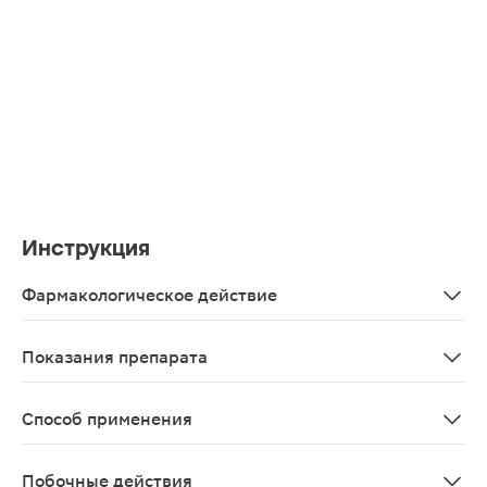
Инструкция
Фармакологическое действие
Фолиевая кислота играет важную роль в процессах дел
Показания препарата
В качестве биологически активной добавки к пище- доп
Способ применения
Взрослым принимать (рассасывать или разжевывать) по
Побочные действия