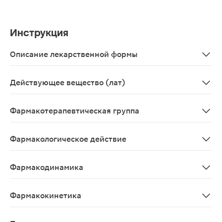
Инструкция
Описание лекарственной формы
Таблетки белого или почти белого цвета, плоскоцилинд
Действующее вещество (лат)
Prednisolonum
Фармакотерапевтическая группа
Глюкокортикостероид
Фармакологическое действие
Глюкокортикоидное, иммунодепрессивное, противоалл
Фармакодинамика
ГКС. Подавляет функции лейкоцитов и тканевых макро
Фармакокинетика
При приеме внутрь хорошо всасывается из ЖКТ. Cmax 