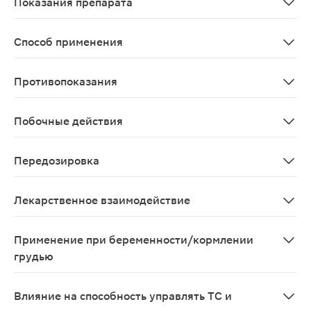
Показания препарата
Для приема внутрь и парентерального применения: ре
Способ применения
При приеме внутрь для замещающей терапии у взрослых
Противопоказания
Для кратковременного применения по жизненным пока
Побочные действия
Со стороны эндокринной системы: нарушения менструа
Передозировка
Симптомы: повышение АД, периферические отеки, усил
Лекарственное взаимодействие
При одновременном применении с салицилатами возмо
Применение при беременности/кормлении
грудью
При беременности (особенно в I триместре) применяю
Влияние на способность управлять ТС и