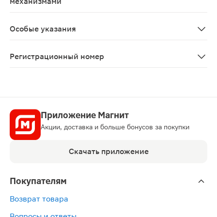
механизмами
Учитывая вероятность развития побочных эффектов с
Особые указания
C осторожностью применять при паразитарных и инфек
Регистрационный номер
ЛП-№(006939)-(РГ-RU)
Приложение Магнит
Акции, доставка и больше бонусов за покупки
Скачать приложение
Покупателям
Возврат товара
Вопросы и ответы