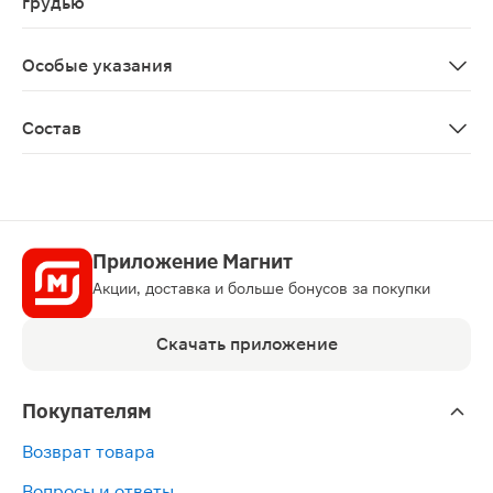
грудью
Противопоказано при беременности и в период лактац
Особые указания
Биологически активная добавка к пище. Не является 
Состав
Экстракт мицелия ежовика гребенчатого, экстракт пл
Приложение Магнит
Акции, доставка и больше бонусов за покупки
Скачать приложение
Покупателям
Возврат товара
Вопросы и ответы