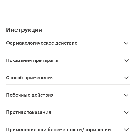
Инструкция
Фармакологическое действие
Способствует поддержанию когнитивных функций: пам
Показания препарата
В качестве биологически активной добавки к пище - д
Способ применения
Принимать взрослым по 1-2 капсулы в день во время 
Побочные действия
Возможны аллергические реакции
Противопоказания
Индивидуальная непереносимость компонентов, берем
Применение при беременности/кормлении