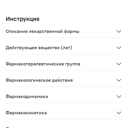
Инструкция
Описание лекарственной формы
Таблетки белого цвета, круглые, плоскоцилиндрические
Действующее вещество (лат)
Rimantadinum
Фармакотерапевтическая группа
Противовирусные средства системного действия; про
Фармакологическое действие
Противовирусное.
Фармакодинамика
Противовирусное средство, производное адамантана; 
Фармакокинетика
После приема внутрь медленно, почти полностью абсорб