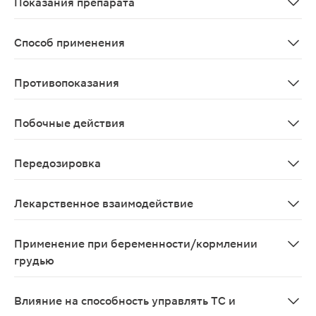
Показания препарата
Раннее лечение и профилактика гриппа А у взрослых и
Способ применения
Внутрь. Режим дозирования устанавливают индивидуал
Противопоказания
Повышенная чувствительность к римантадину; острые з
Побочные действия
Со стороны сердечно-сосудистой системы: тахикардия,
Передозировка
Как и при любой передозировке, поддерживающую тера
Лекарственное взаимодействие
При одновременном применении римантадин снижает э
Применение при беременности/кормлении
грудью
Противопоказан к применению при беременности. При
Влияние на способность управлять ТС и