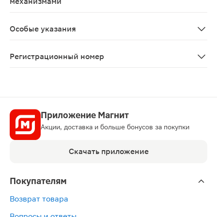
механизмами
Пациентам, у которых на фоне применения римантади
Особые указания
При применении римантадина возможно обострение хро
Регистрационный номер
ЛП-№(005216)-(РГ-RU)
Приложение Магнит
Акции, доставка и больше бонусов за покупки
Скачать приложение
Покупателям
Возврат товара
Вопросы и ответы