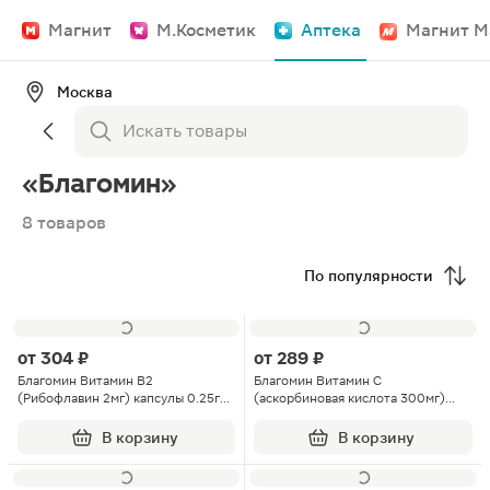
Магнит
М.Косметик
Аптека
Магнит М
Москва
«Благомин»
8 товаров
По популярности
от
304 ₽
от
289 ₽
Благомин Витамин В2
Благомин Витамин С
(Рибофлавин 2мг) капсулы 0.25г
(аскорбиновая кислота 300мг)
40шт
капсулы 90шт
В корзину
В корзину