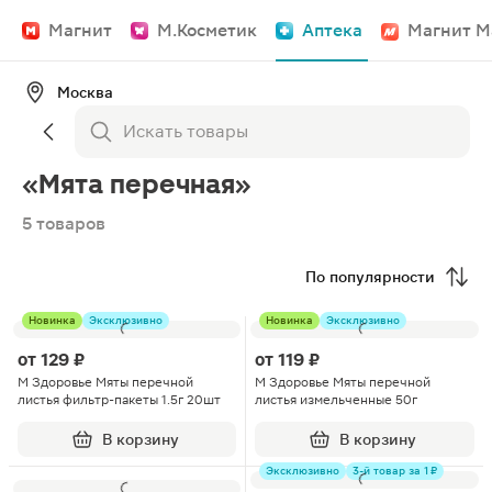
Магнит
М.Косметик
Аптека
Магнит М
Москва
«Мята перечная»
5 товаров
По популярности
Новинка
Эксклюзивно
Новинка
Эксклюзивно
от
129 ₽
от
119 ₽
М Здоровье Мяты перечной
М Здоровье Мяты перечной
листья фильтр-пакеты 1.5г 20шт
листья измельченные 50г
В корзину
В корзину
Эксклюзивно
3-й товар за 1 ₽