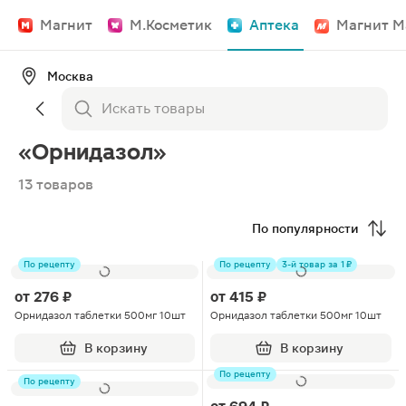
Магнит
М.Косметик
Аптека
Магнит М
Москва
«Орнидазол»
13 товаров
По популярности
По рецепту
По рецепту
3-й товар за 1 ₽
от
276 ₽
от
415 ₽
Орнидазол таблетки 500мг 10шт
Орнидазол таблетки 500мг 10шт
В корзину
В корзину
По рецепту
По рецепту