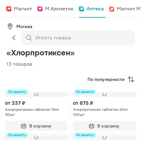
Магнит
М.Косметик
Аптека
Магнит М
Москва
«Хлорпротиксен»
13 товаров
По популярности
По рецепту
По рецепту
от
337 ₽
от
875 ₽
Хлорпротиксен таблетки 15мг
Хлорпротиксен таблетки 25мг
30шт
100шт
В корзину
В корзину
По рецепту
По рецепту