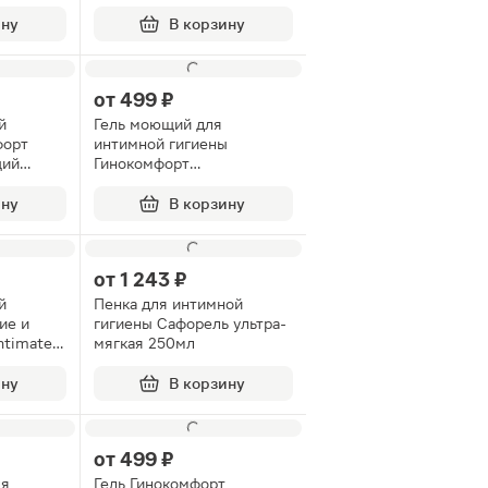
250мл
ину
В корзину
от
499 ₽
й
Гель моющий для
форт
интимной гигиены
щий
Гинокомфорт
увлажняющий 200мл
г
ину
В корзину
от
1 243 ₽
й
Пенка для интимной
ие и
гигиены Сафорель ультра-
ntimate
мягкая 250мл
ину
В корзину
от
499 ₽
ля
Гель Гинокомфорт