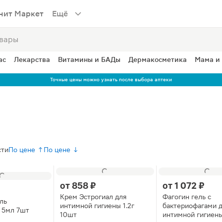
нит Маркет
Ещё
ас
Лекарства
Витамины и БАДы
Дермакосметика
Мама и
Точные цены можно узнать после выбора аптеки
сти
По цене ↑
По цене ↓
от
858 ₽
от
1 072 ₽
Крем Эстрогиал для
Фагогин гель с
ль
интимной гигиены 1.2г
бактериофагами 
 5мл 7шт
10шт
интимной гигиен