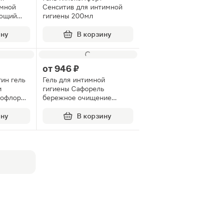
мной
Сенситив для интимной
яющий
гигиены 200мл
ину
В корзину
от
946 ₽
гин гель
Гель для интимной
и
гигиены Сафорель
рофлоры
бережное очищение
250мл
ину
В корзину