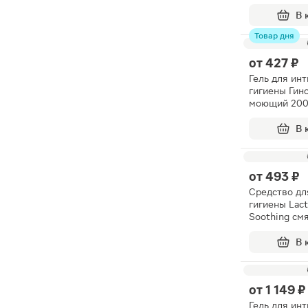
В 
Товар дня
от
427 ₽
Гель для ин
гигиены Гин
моющий 20
В 
от
493 ₽
Средство дл
гигиены Lac
Soothing см
250мл
В 
от
1 149 ₽
Гель для ин