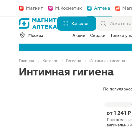
Магнит
М.Косметик
Аптека
Маг
Каталог
Москва
Акции
Скидки
Только у н
Главная
Каталог
Гигиена
Интимная гигиена
Интимная гигиена
По популярно
от
1 241 ₽
Лактагель ге
вагинальный