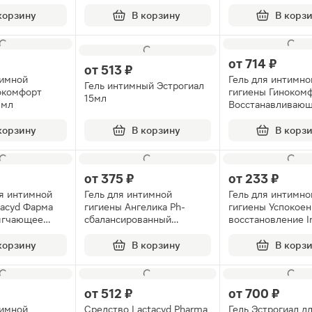
корзину
В корзину
В корз
от
714 ₽
от
513 ₽
тимной
Гель для интимно
Гель интимный Эстрогиал
окомфорт
гигиены Гиноком
15мл
0мл
Восстанавливаю
Чайное дерево с
аппликатором 50
корзину
В корзину
В корз
от
375 ₽
от
233 ₽
я интимной
Гель для интимной
Гель для интимно
tacyd Фарма
гигиены Ангелика Ph-
гигиены Успокоен
ягчающее
сбалансированный
восстановление I
моющий увлажняющий
Evo 250мл
серии Женская линия
корзину
В корзину
В корз
200мл
от
512 ₽
от
700 ₽
тимной
Средство Lactacyd Pharma
Гель Эстрогиал д