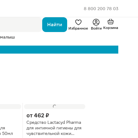
8 800 200 78 03
Найти
Корзина
Избранное
Войти
 малыш
от
462 ₽
Средство Lactacyd Pharma
для
для интимной гигиены для
ы 50мл
чувствительной кожи