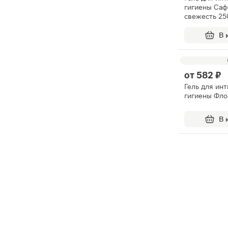
гигиены Саф
свежесть 2
В 
от
582 ₽
Гель для ин
гигиены Фл
В 