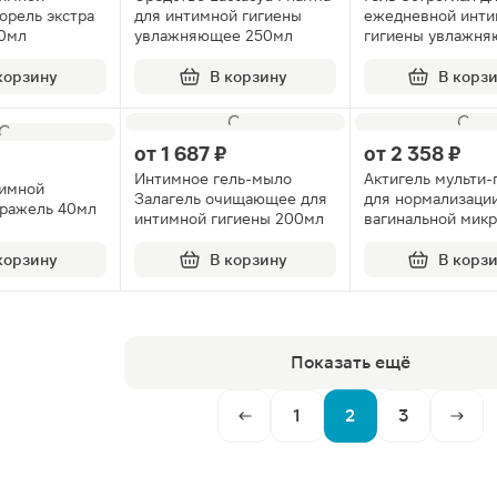
орель экстра
для интимной гигиены
ежедневной инти
50мл
увлажняющее 250мл
гигиены увлажн
моющий 100мл
корзину
В корзину
В корз
от
1 687 ₽
от
2 358 ₽
Интимное гель-мыло
Актигель мульти-
тимной
Залагель очищающее для
для нормализаци
оражель 40мл
интимной гигиены 200мл
вагинальной мик
50мл
корзину
В корзину
В корз
Показать ещё
1
2
3