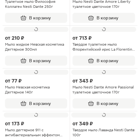
Туалетное мыло Философия
Мыло Nesti Dante Amore Liberty
Коллаген Nesti Dante 250г
туалетное цветочное 170г
В корзину
В корзину
от
210 ₽
от
713 ₽
Мыло жидкое Невская косметика
Твердое туалетное мыло
Дегтярное 300мл
Флорентийский ирис La Florentina
200г
В корзину
В корзину
от
77 ₽
от
343 ₽
Мыло Невская косметика
Мыло Nesti Dante Amore Passional
Дегтярное 140г
туалетное цветочное 170г
В корзину
В корзину
от
173 ₽
от
349 ₽
Мыло дегтярное 911 с
Твердое мыло Лаванда Nesti Dante
антибактериальным эффектом
100г