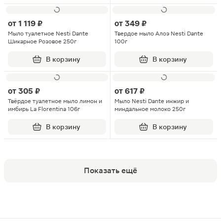
от
1 119 ₽
от
349 ₽
Мыло туалетное Nesti Dante
Твердое мыло Алоэ Nesti Dante
Шикарное Розовое 250г
100г
В корзину
В корзину
от
305 ₽
от
617 ₽
Твёрдое туалетное мыло лимон и
Мыло Nesti Dante инжир и
имбирь La Florentina 106г
миндальное молоко 250г
В корзину
В корзину
Показать ещё