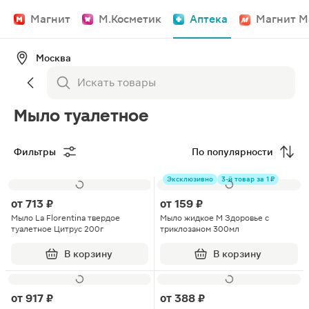
Магнит
М.Косметик
Аптека
Магнит М
Москва
Мыло туалетное
Фильтры
По популярности
Эксклюзивно
3-й товар за 1 ₽
от
713 ₽
от
159 ₽
Мыло La Florentina твердое
Мыло жидкое М Здоровье с
туалетное Цитрус 200г
триклозаном 300мл
В корзину
В корзину
от
917 ₽
от
388 ₽