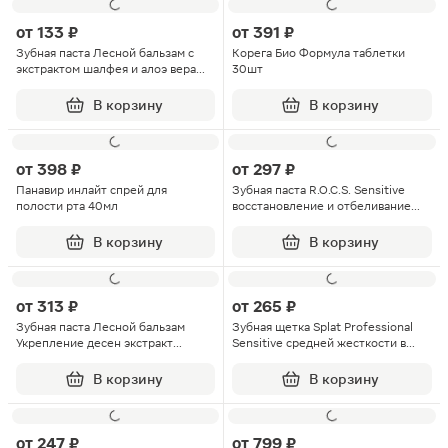
от
133 ₽
от
391 ₽
Зубная паста Лесной бальзам с
Корега Био Формула таблетки
экстрактом шалфея и алоэ вера
30шт
75мл
В корзину
В корзину
от
398 ₽
от
297 ₽
Панавир инлайт спрей для
Зубная паста R.O.C.S. Sensitive
полости рта 40мл
восстановление и отбеливание
75мл
В корзину
В корзину
от
313 ₽
от
265 ₽
Зубная паста Лесной бальзам
Зубная щетка Splat Professional
Укрепление десен экстракт
Sensitive средней жесткости в
можжевельника кора дуба 150г
ассортименте
В корзину
В корзину
от
247 ₽
от
799 ₽