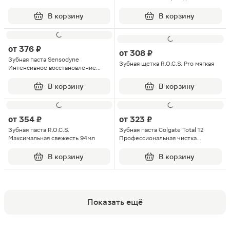
чувствительных зубов с фтором
освежающий мятный вкус 50мл
В корзину
В корзину
от
376 ₽
от
308 ₽
Зубная паста Sensodyne
Зубная щетка R.O.C.S. Pro мягкая
Интенсивное восстановление
эмали 75мл
В корзину
В корзину
от
354 ₽
от
323 ₽
Зубная паста R.O.C.S.
Зубная паста Colgate Total 12
Максимальная свежесть 94мл
Профессиональная чистка
комплексная антибактериальная
75мл
В корзину
В корзину
Показать ещё