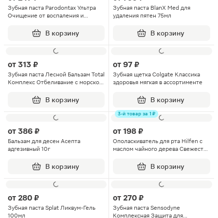
Зубная паста Parodontax Ультра
Зубная паста BlanX Med для
Очищение от воспаления и
удаления пятен 75мл
кровоточивости десен с фтором
75мл
В корзину
В корзину
от
313 ₽
от
97 ₽
Зубная паста Лесной Бальзам Total
Зубная щетка Colgate Классика
Комплекс Отбеливание с морской
здоровья мягкая в ассортименте
солью и соком лимона 150г
В корзину
В корзину
3-й товар за 1 ₽
от
386 ₽
от
198 ₽
Бальзам для десен Асепта
Ополаскиватель для рта Hilfen с
адгезивный 10г
маслом чайного дерева Свежесть
дыхания Bc Pharma 250мл
В корзину
В корзину
от
280 ₽
от
270 ₽
Зубная паста Splat Ликвум-Гель
Зубная паста Sensodyne
100мл
Комплексная Защита для