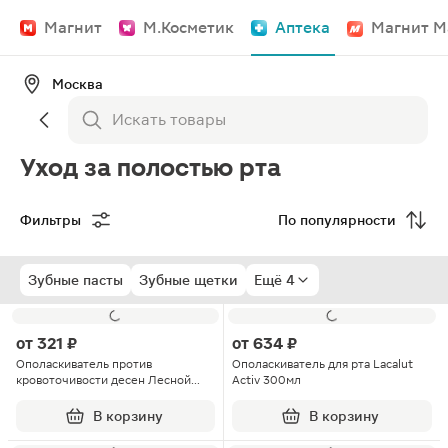
Магнит
М.Косметик
Аптека
Магнит М
Москва
Уход за полостью рта
Фильтры
По популярности
Зубные пасты
Зубные щетки
Ещё 4
от
321 ₽
от
634 ₽
Ополаскиватель против
Ополаскиватель для рта Lacalut
кровоточивости десен Лесной
Activ 300мл
бальзам 400мл
В корзину
В корзину