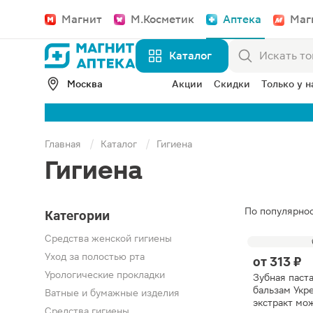
Магнит
М.Косметик
Аптека
Маг
Каталог
Москва
Акции
Скидки
Только у н
Главная
Каталог
Гигиена
Гигиена
По популярно
Категории
Средства женской гигиены
Уход за полостью рта
от
313 ₽
Урологические прокладки
Зубная паст
бальзам Укр
Ватные и бумажные изделия
экстракт мо
Средства гигиены