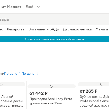
нит Маркет
Ещё
ас
Лекарства
Витамины и БАДы
Дермакосметика
Мама и
Точные цены можно узнать после выбора аптеки
сти
По цене ↑
По цене ↓
от
265 ₽
от
442 ₽
а Лесной
Зубная щетка Spl
Прокладки Seni Lady Extra
епление десен
Professional Sensi
урологические 15шт
жжевельника
средней жесткост