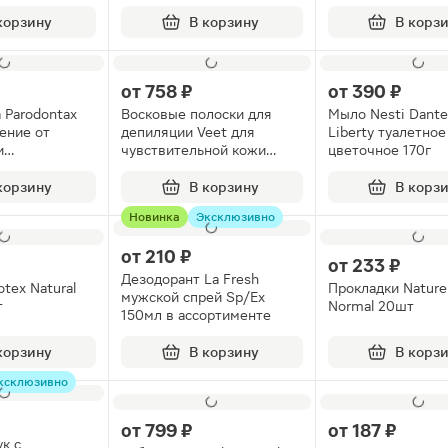
0г
ассортименте
корзину
В корзину
В корз
от
758 ₽
от
390 ₽
 Parodontax
Восковые полоски для
Мыло Nesti Dant
ение от
депиляции Veet для
Liberty туалетное
и
чувствительной кожи
цветочное 170г
сти десен с
12шт
л
корзину
В корзину
В корз
Новинка
Эксклюзивно
от
210 ₽
от
233 ₽
Дезодорант La Fresh
tex Natural
Прокладки Naturell
мужской спрей Sp/Ex
т
Normal 20шт
150мл в ассортименте
корзину
В корзину
В корз
ксклюзивно
от
799 ₽
от
187 ₽
к с