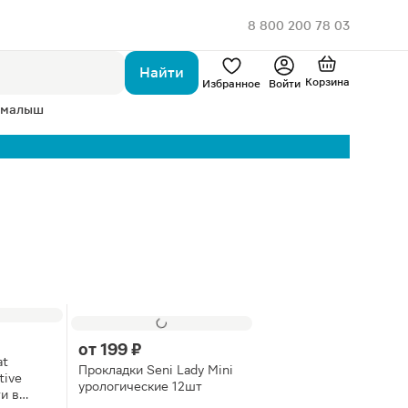
8 800 200 78 03
Найти
Корзина
Избранное
Войти
 малыш
от
199 ₽
at
Прокладки Seni Lady Mini
tive
урологические 12шт
и в