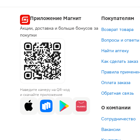
Попул
Приложение Магнит
Покупателям
Акции, доставка и больше бонусов за
Возврат товара
покупки
Вопросы и ответы
Найти аптеку
Как сделать заказ
Правила применен
-10%
Оплата заказа
471 ₽
599 ₽
490
1
Наведите камеру на QR-код
Зубная
666 ₽
Зубн
З
Обратная связь
и скачайте приложение
паста
Зубная
паста
щ
Elmex
паста
Elmex
Co
О компании
для
Elmex
Junio
N
детей
Защита
детск
с
от
от
6-
ж
Сотрудничество
В корзину
В корзин
В корз
В к
2-
кариеса
12
в
Вакансии
х
75мл
лет
а
до
75мл