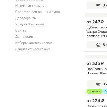
кора дуба 15
В 
Интимная гигиена
Средства для ванны и душа
Дезодоранты
от
247 ₽
Уход за больными
Зубная паста
Бритье
Ультра Очищ
воспаления 
Депиляция
кровоточиво
Наборы косметические
фтором 75м
В 
Защита от насекомых
от
335 ₽
Прокладки Ko
Нормал 16ш
В 
Новинка
Э
от
224 ₽
Спрей для ру