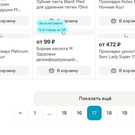
Зубная паста BlanX Med
Прокладки Kotex N
ским
для удаления пятен 75мл
Ночные 6шт
тдушки М
00мл
корзину
В корзину
В корз
Эксклюзивно
3-й товар за 1 ₽
от
99 ₽
от
472 ₽
Борная кислота М
lways Platinum
Прокладки уроло
Здоровье
6шт
Seni Lady Super 
дезинфицирующий
порошок 10г
корзину
В корзину
В корз
Показать ещё
1
...
15
16
17
18
19