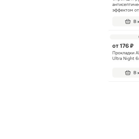
антисептиче
эффектом о
Здоровье 1
В 
от
176 ₽
Прокладки A
Ultra Night 
В 