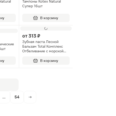
atural
Тампоны Kotex Natural
Супер 16шт
ину
В корзину
от
313 ₽
Зубная паста Лесной
гические
Бальзам Total Комплекс
15шт
Отбеливание с морской
солью и соком лимона
150г
ину
В корзину
...
54