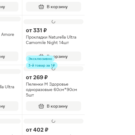
ину
В корзину
от
331 ₽
e Amore
Прокладки Naturella Ultra
Camomile Night 14шт
ину
В корзину
Эксклюзивно
3-й товар за 1 ₽
от
269 ₽
Пеленки М Здоровье
a Ultra
одноразовые 60см*90см
5шт
ину
В корзину
от
402 ₽