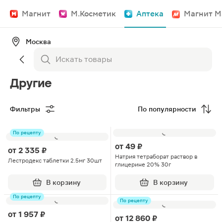
Магнит
М.Косметик
Аптека
Магнит М
Москва
Другие
Фильтры
По популярности
По рецепту
от
49 ₽
от
2 335 ₽
Натрия тетраборат раствор в
Лестродекс таблетки 2.5мг 30шт
глицерине 20% 30г
В корзину
В корзину
По рецепту
По рецепту
от
1 957 ₽
от
12 860 ₽