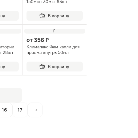
150мкг+30мкг 63шт
ину
В корзину
от
356 ₽
зитории
Клималакс Фам капли для
г 28шт
приема внутрь 50мл
ину
В корзину
16
17