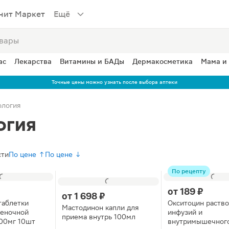
нит Маркет
Ещё
ас
Лекарства
Витамины и БАДы
Дермакосметика
Мама и
Точные цены можно узнать после выбора аптеки
ология
огия
сти
По цене ↑
По цене ↓
По рецепту
₽
от
189 ₽
от
1 698 ₽
таблетки
Окситоцин раство
Мастодинон капли для
леночной
инфузий и
приема внутрь 100мл
00мг 10шт
внутримышечног