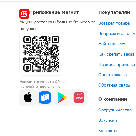
Попул
Приложение Магнит
Покупателям
Акции, доставка и больше бонусов за
Возврат товара
Выгодная це
по рецеп
В
покупки
Вопросы и ответы
Найти аптеку
Как сделать заказ
Правила применен
Оплата заказа
1 269 ₽
922 ₽
70 ₽
3
Наведите камеру на QR-код
Лактожинал
Метроми
Канд
Ге
Обратная связь
и скачайте приложение
капсулы
Нео
В6
с
вагинальные
суппозит
табле
в
О компании
14шт
вагиналь
вагин
1
500мг+1
100м
1
В корзину
В корзин
В корз
В к
14шт
6шт
Сотрудничество
Вакансии
Контакты