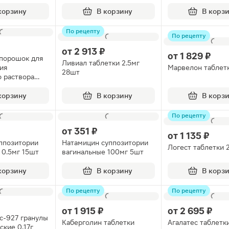
введения 5МЕ ам
5шт
корзину
В корзину
В корз
По рецепту
По рецепту
от
2 913 ₽
от
1 829 ₽
 порошок для
Ливиал таблетки 2.5мг
ия
Марвелон таблет
28шт
о раствора
 10шт
корзину
В корзину
В корз
По рецепту
от
351 ₽
от
1 135 ₽
ппозитории
Натамицин суппозитории
Логест таблетки 
 0.5мг 15шт
вагинальные 100мг 5шт
корзину
В корзину
В корз
По рецепту
По рецепту
от
1 915 ₽
от
2 695 ₽
с-927 гранулы
Каберголин таблетки
Агалатес таблетки
ские 0.17г