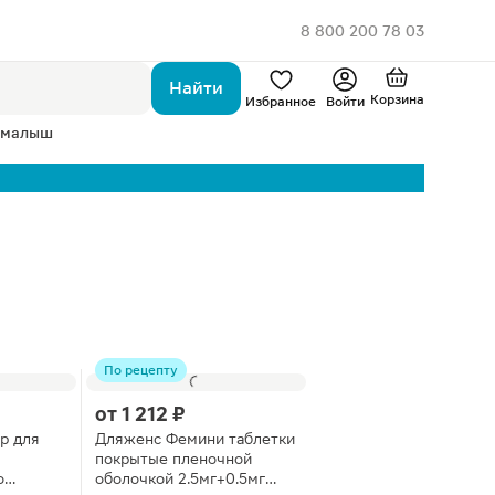
8 800 200 78 03
Найти
Корзина
Избранное
Войти
 малыш
По рецепту
от
1 212 ₽
р для
Дляженс Фемини таблетки
покрытые пленочной
о
оболочкой 2.5мг+0.5мг