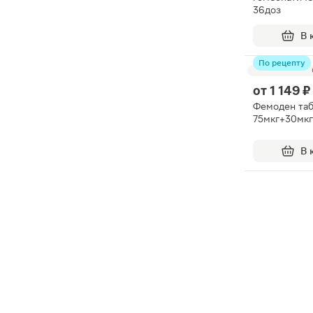
36доз
В 
По рецепту
от
1 149 ₽
Фемоден таб
75мкг+30мкг
В 