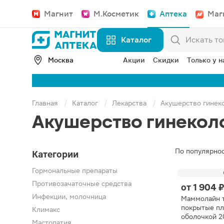
Магнит
М.Косметик
Аптека
Маг
Каталог
Москва
Акции
Скидки
Только у н
Главная
Каталог
Лекарства
Акушерство гинек
Акушерство гинекол
По популярно
Категории
Гормональные препараты
Противозачаточные средства
от
1 904 
Инфекции, молочница
Маммолайн 
покрытые п
Климакс
оболочкой 2
Мастопатия