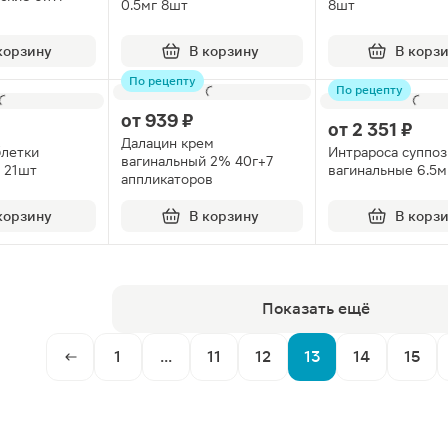
0.5мг 8шт
8шт
корзину
В корзину
В корз
По рецепту
По рецепту
от
939 ₽
от
2 351 ₽
Далацин крем
летки
Интрароса суппо
вагинальный 2% 40г+7
 21шт
вагинальные 6.5м
аппликаторов
корзину
В корзину
В корз
Показать ещё
1
...
11
12
13
14
15