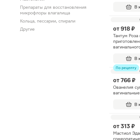
В 
Препараты для восстановления
микрофлоры влагалища
Кольца, пессарии, спирали
от
918 ₽
Другие
Тантум Роза
приготовлен
вагинальног
500мг саше
В 
По рецепту
от
766 ₽
Ованелия су
вагинальные
В 
от
313 ₽
Мастиол Эда
гомеопатиче