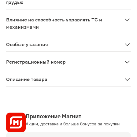
грудью
Применение в I триместре беременности противопоказ
Влияние на способность управлять ТС и
механизмами
Препарат не оказывает влияние на концентрацию вним
Особые указания
Если имеющиеся симптомы заболевания не уменьшаются
Регистрационный номер
ЛП-№(003935)-(РГ-RU)
Описание товара
Прокто-Гливенол представляет собой антигеморроидал
Приложение Магнит
Акции, доставка и больше бонусов за покупки