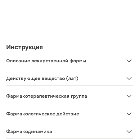
Инструкция
Описание лекарственной формы
Суппозитории ректальные желтовато-белого цвета, тв
Действующее вещество (лат)
Tribenosidum+Lidocainum
Фармакотерапевтическая группа
Ангиопротекторы; средства для лечения геморроя и а
Фармакологическое действие
Ангиопротективное, местноанестезирующее, противо
Фармакодинамика