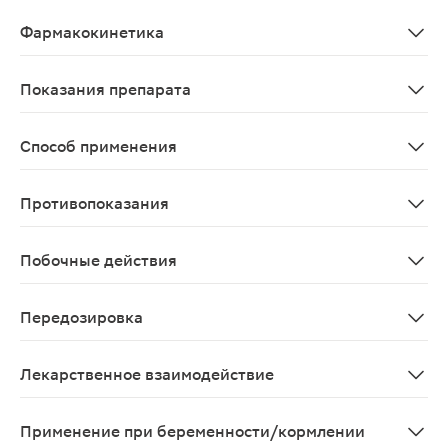
Комбинированное противогеморроидальное лекарствен
Фармакокинетика
Системная биодоступность трибенозида, поступающего 
Показания препарата
Наружный и внутренний геморрой.
Способ применения
Ректально. При выраженных клинических симптомах ввод
Противопоказания
Печеночная недостаточность; I триместр беременност
Побочные действия
Со стороны иммунной системы: очень редко - анафила
Передозировка
Случаи передозировки препарата не зарегистрирован
Лекарственное взаимодействие
Случаи взаимодействия не зарегистрированы.
Применение при беременности/кормлении