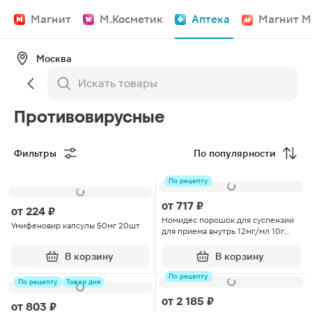
Магнит
М.Косметик
Аптека
Магнит М
Москва
Противовирусные
Фильтры
По популярности
По рецепту
от
717 ₽
от
224 ₽
Номидес порошок для суспензии
Умифеновир капсулы 50мг 20шт
для приема внутрь 12мг/мл 10г
флакон 1шт
В корзину
В корзину
По рецепту
По рецепту
Товар дня
от
2 185 ₽
от
803 ₽