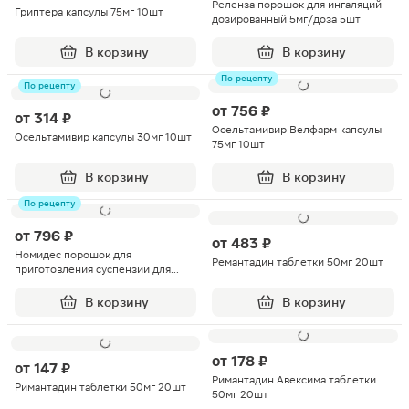
Реленза порошок для ингаляций
Гриптера капсулы 75мг 10шт
дозированный 5мг/доза 5шт
В корзину
В корзину
По рецепту
По рецепту
от
756 ₽
от
314 ₽
Осельтамивир Велфарм капсулы
Осельтамивир капсулы 30мг 10шт
75мг 10шт
В корзину
В корзину
По рецепту
от
796 ₽
от
483 ₽
Номидес порошок для
Ремантадин таблетки 50мг 20шт
приготовления суспензии для
приема внутрь 12мг/мл флакон 15г
В корзину
В корзину
от
178 ₽
от
147 ₽
Римантадин Авексима таблетки
Римантадин таблетки 50мг 20шт
50мг 20шт