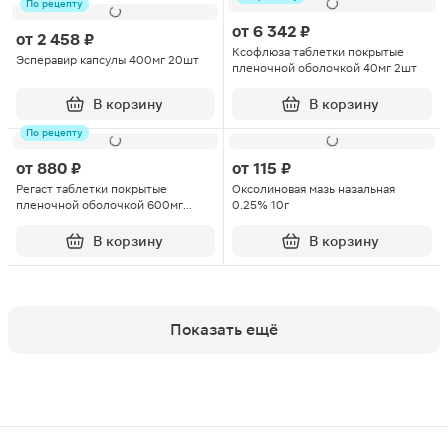
По рецепту
от
6 342 ₽
от
2 458 ₽
Ксофлюза таблетки покрытые
Эсперавир капсулы 400мг 20шт
пленочной оболочкой 40мг 2шт
В корзину
В корзину
По рецепту
от
880 ₽
от
115 ₽
Регаст таблетки покрытые
Оксолиновая мазь назальная
пленочной оболочкой 600мг
0.25% 10г
30шт
В корзину
В корзину
Показать ещё