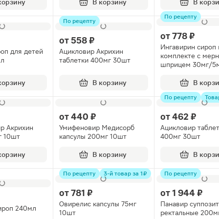
корзину
В корзину
В корз
По рецепту
По рецепту
от
778 ₽
от
558 ₽
Ингавирин сироп 
оп для детей
Ацикловир Акрихин
комплекте с мер
мл
таблетки 400мг 30шт
шприцем 30мг/5
флакон 50мл
корзину
В корзину
В корз
По рецепту
Това
от
440 ₽
от
462 ₽
р Акрихин
Умифеновир Медисорб
Ацикловир табле
г 10шт
капсулы 200мг 10шт
400мг 30шт
корзину
В корзину
В корз
По рецепту
3-й товар за 1 ₽
По рецепту
от
781 ₽
от
1 944 ₽
Овирелис капсулы 75мг
Панавир суппози
ироп 240мл
10шт
ректальные 200м