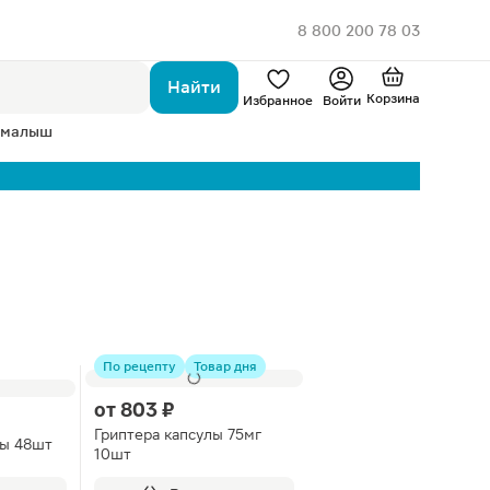
8 800 200 78 03
Найти
Корзина
Избранное
Войти
 малыш
По рецепту
Товар дня
от
803 ₽
Гриптера капсулы 75мг
лы 48шт
10шт