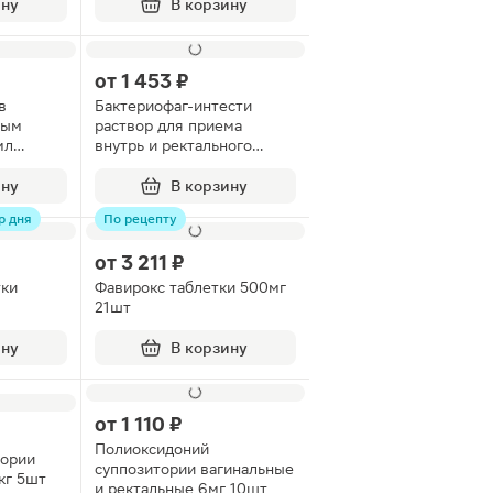
ину
В корзину
от
1 453 ₽
в
Бактериофаг-интести
ным
раствор для приема
мл
внутрь и ректального
введения 20мл 4шт
ину
В корзину
р дня
По рецепту
от
3 211 ₽
тки
Фавирокс таблетки 500мг
21шт
ину
В корзину
от
1 110 ₽
Полиоксидоний
тории
суппозитории вагинальные
кг 5шт
и ректальные 6мг 10шт