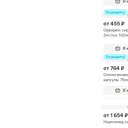
В 
По рецепту
от
455 ₽
Орвирем сир
2мг/мл 100
В 
По рецепту
от
764 ₽
Осельтамиви
капсулы 75м
В 
от
1 654 ₽
Нормомед с