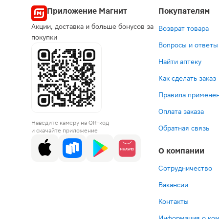
Попул
Приложение Магнит
Покупателям
Акции, доставка и больше бонусов за
Возврат товара
Выгодная це
Выгодная
3-й т
покупки
Вопросы и ответы
Найти аптеку
Как сделать заказ
Правила применен
Оплата заказа
556 ₽
308 ₽
172 
5
Наведите камеру на QR-код
Кагоцел
Кагоцел
Рима
Ц
Обратная связь
и скачайте приложение
таблетки
таблетки
Актит
п
12мг
12мг
табле
д
О компании
20шт
10шт
50мг
п
20шт
ра
В корзину
В корзин
В корз
В к
д
Сотрудничество
п
Вакансии
вн
д
Контакты
д
а
Информация о ко