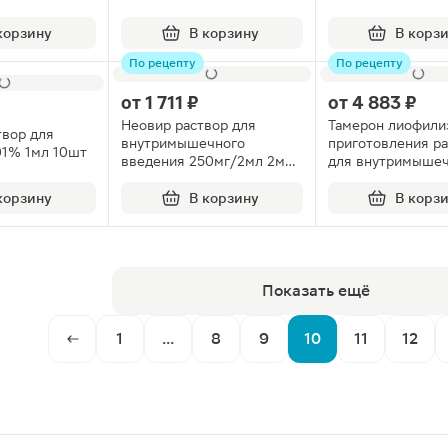
корзину
В корзину
В корз
По рецепту
По рецепту
от
1 711 ₽
от
4 883 ₽
Неовир раствор для
Тамерон лиофили
твор для
внутримышечного
приготовления ра
01% 1мл 10шт
введения 250мг/2мл 2мл
для внутримышеч
ампулы 5шт
введения 100мг 
корзину
В корзину
В корз
Показать ещё
1
...
8
9
10
11
12