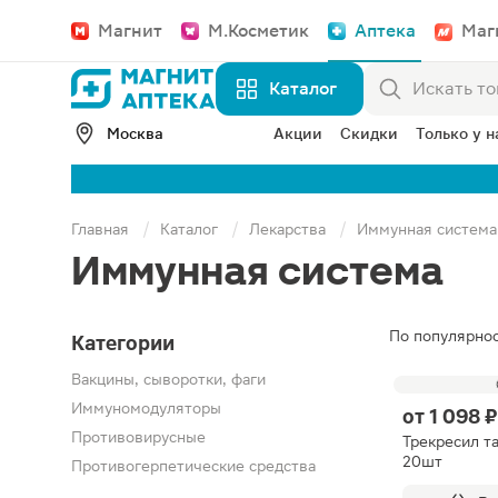
Магнит
М.Косметик
Аптека
Маг
Каталог
Москва
Акции
Скидки
Только у н
Главная
Каталог
Лекарства
Иммунная система
Иммунная система
По популярно
Категории
Вакцины, сыворотки, фаги
Иммуномодуляторы
от
1 098 ₽
Противовирусные
Трекресил т
20шт
Противогерпетические средства