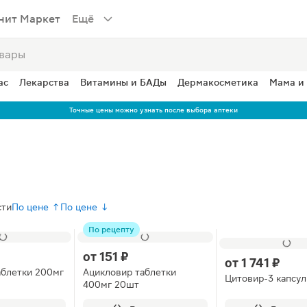
нит Маркет
Ещё
ас
Лекарства
Витамины и БАДы
Дермакосметика
Мама и
Точные цены можно узнать после выбора аптеки
сти
По цене ↑
По цене ↓
По рецепту
от
151 ₽
от
1 741 ₽
аблетки 200мг
Ацикловир таблетки
Цитовир-3 капсу
400мг 20шт