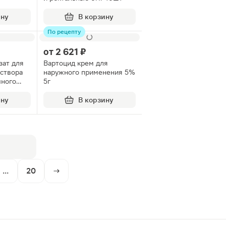
ину
В корзину
По рецепту
от
2 621 ₽
зат для
Вартоцид крем для
створа
наружного применения 5%
ного
5г
5шт
ину
В корзину
...
20