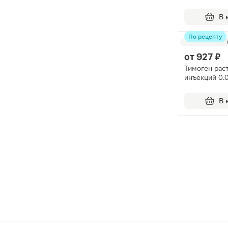
В 
По рецепту
от
927 ₽
Тимоген рас
инъекций 0.
В 