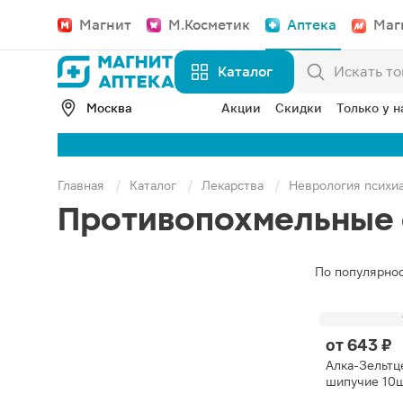
Магнит
М.Косметик
Аптека
Маг
Каталог
Москва
Акции
Скидки
Только у н
Главная
Каталог
Лекарства
Неврология психи
Противопохмельные 
По популярно
от
643 ₽
Алка-Зельтц
шипучие 10