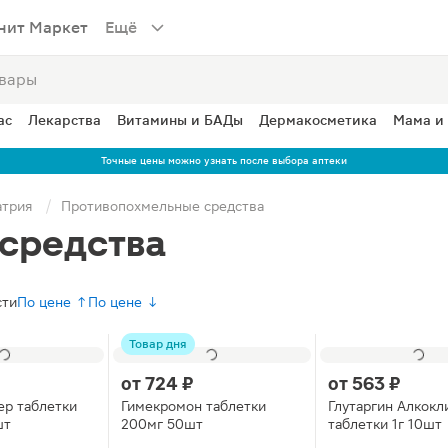
нит Маркет
Ещё
ас
Лекарства
Витамины и БАДы
Дермакосметика
Мама и
Точные цены можно узнать после выбора аптеки
атрия
Противопохмельные средства
средства
сти
По цене ↑
По цене ↓
Товар дня
от
724 ₽
от
563 ₽
ер таблетки
Гимекромон таблетки
Глутаргин Алкокл
шт
200мг 50шт
таблетки 1г 10шт