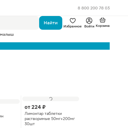
8 800 200 78 03
Найти
Корзина
Избранное
Войти
 малыш
от
224 ₽
Лимонтар таблетки
ин
растворимые 50мг+200мг
30шт