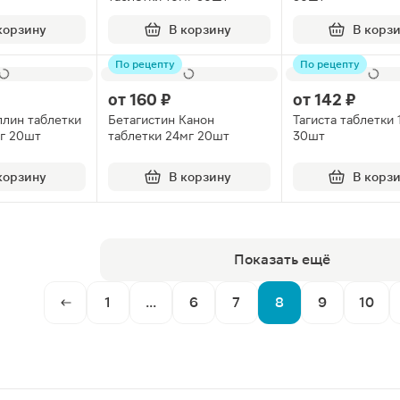
корзину
В корзину
В корз
По рецепту
По рецепту
от
160 ₽
от
142 ₽
лин таблетки
Бетагистин Канон
Тагиста таблетки 
г 20шт
таблетки 24мг 20шт
30шт
корзину
В корзину
В корз
Показать ещё
1
...
6
7
8
9
10