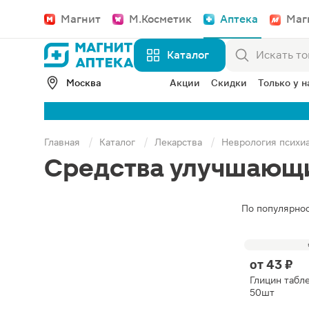
Магнит
М.Косметик
Аптека
Маг
Каталог
Москва
Акции
Скидки
Только у н
Главная
Каталог
Лекарства
Неврология психи
Средства улучшающ
По популярно
от
43 ₽
Глицин табл
50шт