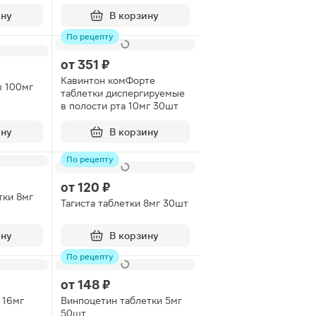
ину
В корзину
По рецепту
от
351 ₽
Кавинтон комФорте
ы 100мг
таблетки диспергируемые
в полости рта 10мг 30шт
ину
В корзину
По рецепту
от
120 ₽
тки 8мг
Тагиста таблетки 8мг 30шт
ину
В корзину
По рецепту
от
148 ₽
 16мг
Винпоцетин таблетки 5мг
50шт