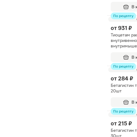
В 
По рецепту
от
931 ₽
Тиоцетам ра
внутривенно
внутримыше
введения ам
10шт
В 
По рецепту
от
284 ₽
Бетагистин 
20шт
В 
По рецепту
от
215 ₽
Бетагистин 
30шт