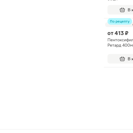
В 
По рецепту
от
413 ₽
Пентоксифил
Ретард 400м
В 