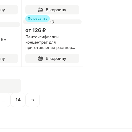
ину
В корзину
По рецепту
от
126 ₽
Пентоксифиллин
16мг
концентрат для
приготовления раствор
для инъекций ампулы
20мг/мл 5мл 10шт
ину
В корзину
...
14