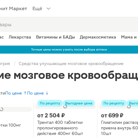
нит Маркет
Ещё
ас
Лекарства
Витамины и БАДы
Дермакосметика
Мама и
Точные цены можно узнать после выбора аптеки
атрия
Средства улучшающие мозговое кровообращение
ие мозговое кровообра
сти
По цене ↑
По цене ↓
По рецепту
Выгодная цена
По рецепту
Выго
от
2 504 ₽
от
699 ₽
Трентал 400 таблетки
Глиатилин раство
етки 100мг
пролонгированного
приема внутрь 6
действия 400мг 60шт
10шт