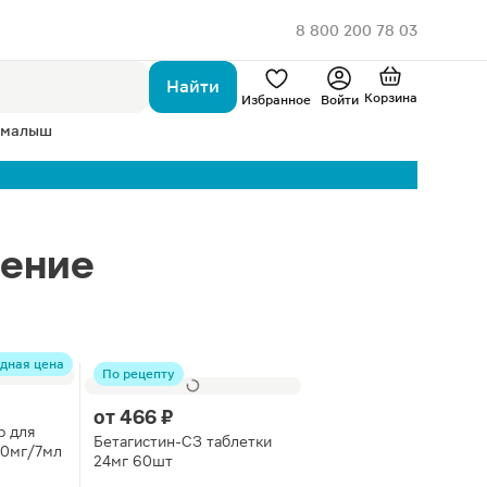
8 800 200 78 03
Найти
Корзина
Избранное
Войти
 малыш
щение
дная цена
По рецепту
от
466 ₽
р для
Бетагистин-СЗ таблетки
00мг/7мл
24мг 60шт