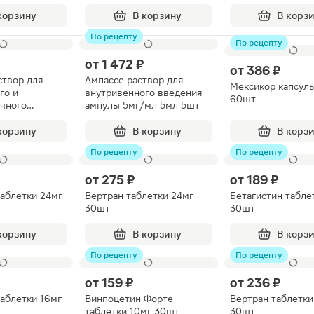
корзину
В корзину
В корз
По рецепту
По рецепту
от
1 472 ₽
от
386 ₽
створ для
Ампассе раствор для
Мексикор капсул
го и
внутривенного введения
60шт
чного
ампулы 5мг/мл 5мл 5шт
пулы 5мл
корзину
В корзину
В корз
По рецепту
По рецепту
от
275 ₽
от
189 ₽
таблетки 24мг
Вертран таблетки 24мг
Бетагистин табле
30шт
30шт
корзину
В корзину
В корз
По рецепту
По рецепту
от
159 ₽
от
236 ₽
таблетки 16мг
Винпоцетин Форте
Вертран таблетки
таблетки 10мг 30шт
30шт