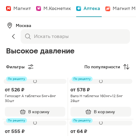
Магнит
М.Косметик
Аптека
Магнит М
Москва
Высокое давление
Фильтры
По популярности
По рецепту
По рецепту
от
526 ₽
от
578 ₽
Гипосарт А таблетки 5мг+8мг
Валз Н таблетки 160мг+12.5мг
30шт
28шт
В корзину
В корзину
По рецепту
По рецепту
от
555 ₽
от
64 ₽