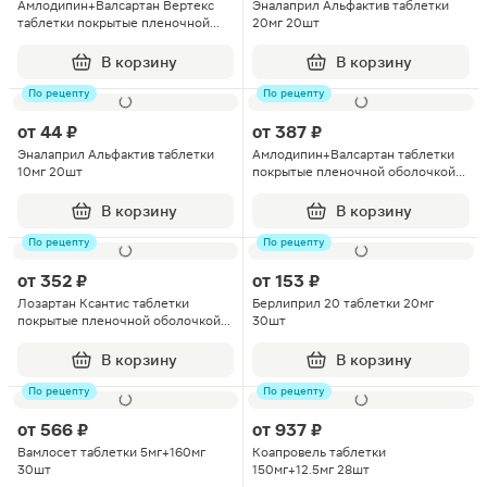
Амлодипин+Валсартан Вертекс
Эналаприл Альфактив таблетки
таблетки покрытые пленочной
20мг 20шт
оболочкой 5мг+80мг 60шт
В корзину
В корзину
По рецепту
По рецепту
от
44 ₽
от
387 ₽
Эналаприл Альфактив таблетки
Амлодипин+Валсартан таблетки
10мг 20шт
покрытые пленочной оболочкой
5мг+160мг 30шт
В корзину
В корзину
По рецепту
По рецепту
от
352 ₽
от
153 ₽
Лозартан Ксантис таблетки
Берлиприл 20 таблетки 20мг
покрытые пленочной оболочкой
30шт
50мг 60шт
В корзину
В корзину
По рецепту
По рецепту
от
566 ₽
от
937 ₽
Вамлосет таблетки 5мг+160мг
Коапровель таблетки
30шт
150мг+12.5мг 28шт