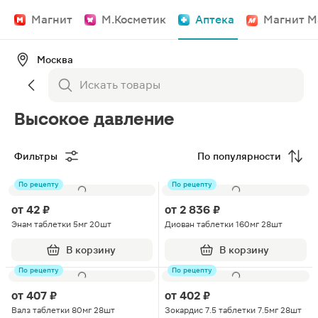
Магнит
М.Косметик
Аптека
Магнит М
Москва
Высокое давление
Фильтры
По популярности
По рецепту
По рецепту
от
42 ₽
от
2 836 ₽
Энам таблетки 5мг 20шт
Диован таблетки 160мг 28шт
В корзину
В корзину
По рецепту
По рецепту
от
407 ₽
от
402 ₽
Валз таблетки 80мг 28шт
Зокардис 7.5 таблетки 7.5мг 28шт