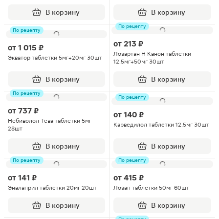
В корзину
В корзину
По рецепту
По рецепту
от
213 ₽
от
1 015 ₽
Лозартан Н Канон таблетки
Экватор таблетки 5мг+20мг 30шт
12.5мг+50мг 30шт
В корзину
В корзину
По рецепту
По рецепту
от
737 ₽
от
140 ₽
Небиволол-Тева таблетки 5мг
Карведилол таблетки 12.5мг 30шт
28шт
В корзину
В корзину
По рецепту
По рецепту
от
141 ₽
от
415 ₽
Эналаприл таблетки 20мг 20шт
Лозап таблетки 50мг 60шт
В корзину
В корзину