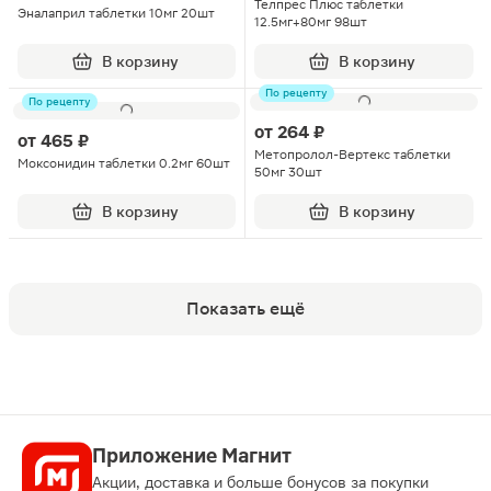
Телпрес Плюс таблетки
Эналаприл таблетки 10мг 20шт
12.5мг+80мг 98шт
В корзину
В корзину
По рецепту
По рецепту
от
264 ₽
от
465 ₽
Метопролол-Вертекс таблетки
Моксонидин таблетки 0.2мг 60шт
50мг 30шт
В корзину
В корзину
Показать ещё
Приложение Магнит
Акции, доставка и больше бонусов за покупки