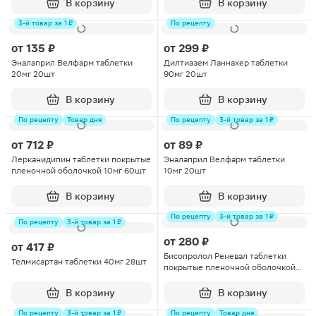
В корзину
В корзину
3-й товар за 1 ₽
По рецепту
от
135 ₽
от
299 ₽
Эналаприл Велфарм таблетки
Дилтиазем Ланнахер таблетки
20мг 20шт
90мг 20шт
В корзину
В корзину
По рецепту
Товар дня
По рецепту
3-й товар за 1 ₽
от
712 ₽
от
89 ₽
Лерканидипин таблетки покрытые
Эналаприл Велфарм таблетки
пленочной оболочкой 10мг 60шт
10мг 20шт
В корзину
В корзину
По рецепту
3-й товар за 1 ₽
По рецепту
3-й товар за 1 ₽
от
280 ₽
от
417 ₽
Бисопролол Реневал таблетки
Телмисартан таблетки 40мг 28шт
покрытые пленочной оболочкой
2.5мг 60шт
В корзину
В корзину
По рецепту
3-й товар за 1 ₽
По рецепту
Товар дня