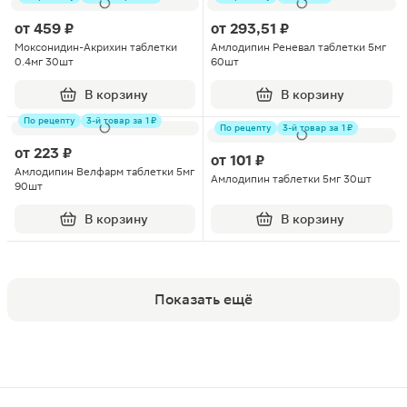
от
459 ₽
от
293,51 ₽
Моксонидин-Акрихин таблетки
Амлодипин Реневал таблетки 5мг
0.4мг 30шт
60шт
В корзину
В корзину
По рецепту
3-й товар за 1 ₽
По рецепту
3-й товар за 1 ₽
от
223 ₽
от
101 ₽
Амлодипин Велфарм таблетки 5мг
Амлодипин таблетки 5мг 30шт
90шт
В корзину
В корзину
Показать ещё