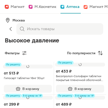
Магнит
М.Косметик
Аптека
Магнит М
Москва
Высокое давление
Фильтры
По популярности
По рецепту
По рецепту
от
433 ₽
от
513 ₽
Бисопролол-Солофарм таблетки
Гипосарт таблетки 16мг 30шт
покрытые пленочной оболочкой
10мг 50шт
В корзину
В корзину
По рецепту
3-й товар за 1 ₽
По рецепту
3-й товар за 1 ₽
от
299 ₽
от
489 ₽