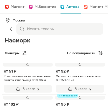
Магнит
М.Косметик
Аптека
Магнит М
Москва
Насморк
Фильтры
По популярности
от
51 ₽
от
92 ₽
Ксилометазолин капли назальные
Оксиметазолин капли назальные
флакон-капельница 0.1% 10мл
0.025% 10мл
В корзину
В корзину
3-й товар за 1 ₽
от
162 ₽
от
95 ₽