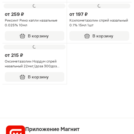
от
259 ₽
от
197 ₽
Риксинт Рино капли назальные
Ксилометазолин спрей назальный
0.025% 10мл
0.1% 15мл 1шт
В корзину
В корзину
от
215 ₽
Оксиметазолин Нордум спрей
назальный 22мкг/доза 300доз
15мл
В корзину
Приложение Магнит