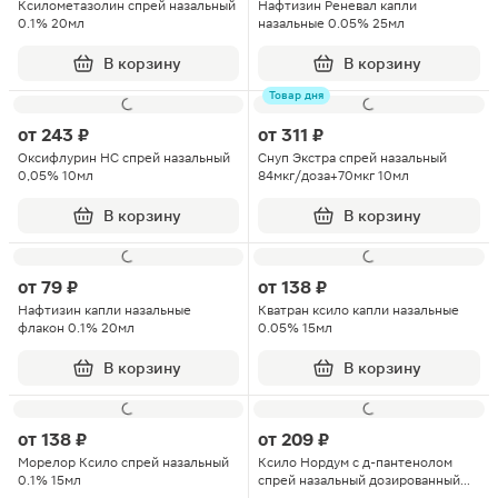
Ксилометазолин спрей назальный
Нафтизин Реневал капли
0.1% 20мл
назальные 0.05% 25мл
В корзину
В корзину
Товар дня
от
243 ₽
от
311 ₽
Оксифлурин НС спрей назальный
Снуп Экстра спрей назальный
0,05% 10мл
84мкг/доза+70мкг 10мл
В корзину
В корзину
от
79 ₽
от
138 ₽
Нафтизин капли назальные
Кватран ксило капли назальные
флакон 0.1% 20мл
0.05% 15мл
В корзину
В корзину
от
138 ₽
от
209 ₽
Морелор Ксило спрей назальный
Ксило Нордум с д-пантенолом
0.1% 15мл
спрей назальный дозированный