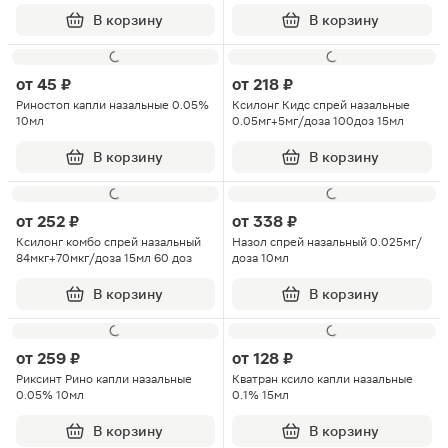
0.1мг+5мг/доза 15мл
В корзину
В корзину
от
45 ₽
от
218 ₽
Риностоп капли назальные 0.05%
Ксилонг Кидс спрей назальные
10мл
0.05мг+5мг/доза 100доз 15мл
В корзину
В корзину
от
252 ₽
от
338 ₽
Ксилонг комбо спрей назальный
Назол спрей назальный 0.025мг/
84мкг+70мкг/доза 15мл 60 доз
доза 10мл
В корзину
В корзину
от
259 ₽
от
128 ₽
Риксинт Рино капли назальные
Кватран ксило капли назальные
0.05% 10мл
0.1% 15мл
В корзину
В корзину