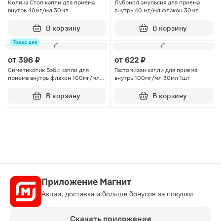
Колика Стоп капли для приема
Лубриол эмульсия для приема
внутрь 40мг/мл 30мл
внутрь 40 мг/мл флакон 30мл
В корзину
В корзину
Товар дня
от
396 ₽
от
622 ₽
Симетикотик Бэби капли для
Гастомизан капли для приема
приема внутрь флакон 100мг/мл
внутрь 100мг/мл 30мл 1шт
20мл
В корзину
В корзину
Приложение Магнит
Акции, доставка и больше бонусов за покупки
Скачать приложение