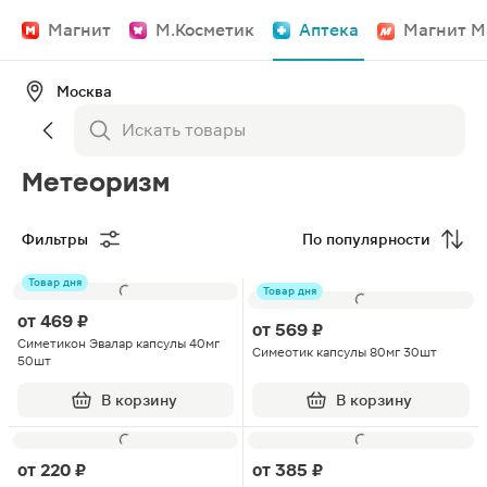
Магнит
М.Косметик
Аптека
Магнит М
Москва
Метеоризм
Фильтры
По популярности
Товар дня
Товар дня
от
469 ₽
от
569 ₽
Симетикон Эвалар капсулы 40мг
Симеотик капсулы 80мг 30шт
50шт
В корзину
В корзину
от
220 ₽
от
385 ₽