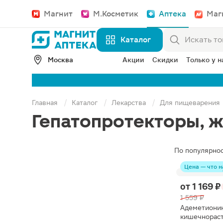
Магнит
М.Косметик
Аптека
Маг
Каталог
Москва
Акции
Скидки
Только у н
Главная
Каталог
Лекарства
Для пищеварения
Гепатопротекторы, 
По популярно
Цена — что н
от
1 169 ₽
1 559 ₽
Адеметионин
кишечнорас