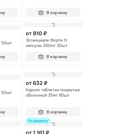
ину
В корзину
от
810 ₽
Эссенциале Форте Н
и 50шт
капсулы 300мг 30шт
ину
В корзину
от
632 ₽
Карсил таблетки покрытые
и 50шт
оболочкой 35мг 80шт
ину
В корзину
По рецепту
от
1 161 ₽