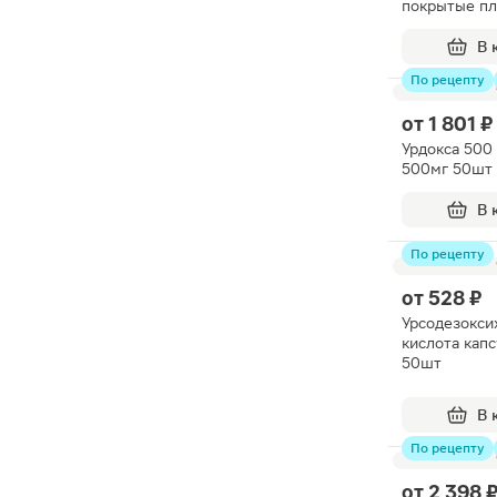
покрытые п
оболочкой 
В 
По рецепту
от
1 801 ₽
Урдокса 500
500мг 50шт
В 
По рецепту
от
528 ₽
Урсодезокси
кислота кап
50шт
В 
По рецепту
от
2 398 