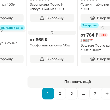
етки 400мг
Эссенциале Форте Н
Фламин таблетки
капсулы 300мг 90шт
30шт
корзину
В корзину
В корз
Товар дня
Выгодная цена
от
784 ₽
-50%
от
665 ₽
1 569 ₽
сулы 250мг
Фосфоглив капсулы 50шт
Эсслиал Форте ка
300мг 90шт
корзину
В корзину
В корз
Показать ещё
1
2
3
...
7