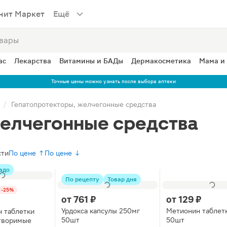
нит Маркет
Ещё
ас
Лекарства
Витамины и БАДы
Дермакосметика
Мама и
Точные цены можно узнать после выбора аптеки
Гепатопротекторы, желчегонные средства
желчегонные средства
сти
По цене ↑
По цене ↓
адо
По рецепту
Товар дня
-25%
от
761 ₽
от
129 ₽
Урдокса капсулы 250мг
Метионин таблет
 таблетки
50шт
50шт
творимые