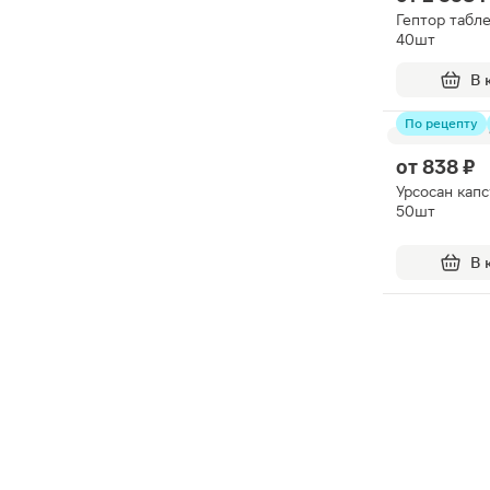
Гептор табл
40шт
В 
По рецепту
от
838 ₽
Урсосан кап
50шт
В 