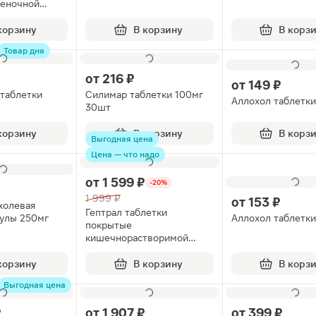
леночной
400мг 20шт
корзину
В корзину
В корз
Товар дня
от
216 ₽
от
149 ₽
 таблетки
Силимар таблетки 100мг
Аллохол таблетк
30шт
корзину
В корзину
В корз
Выгодная цена
Цена — что надо
от
1 599 ₽
-20%
1 999 ₽
от
153 ₽
холевая
Гептрал таблетки
сулы 250мг
Аллохол таблетк
покрытые
кишечнорастворимой
оболочкой 400мг 20шт
корзину
В корзину
В корз
Выгодная цена
₽
от
1 907 ₽
от
399 ₽