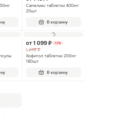
 50мг
Самеликс таблетки 400мг
20шт
ину
В корзину
от
1 099 ₽
-12%
1 259 ₽
псулы
Хофитол таблетки 200мг
180шт
ину
В корзину