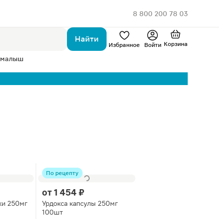
8 800 200 78 03
Найти
Корзина
Избранное
Войти
 малыш
По рецепту
от
1 454 ₽
ки 250мг
Урдокса капсулы 250мг
100шт