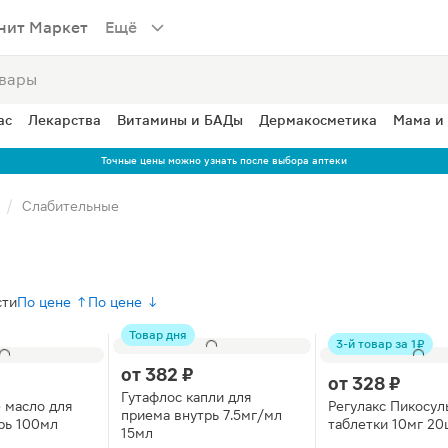
нит Маркет
Ещё
ас
Лекарства
Витамины и БАДы
Дермакосметика
Мама и
Точные цены можно узнать после выбора аптеки
Слабительные
сти
По цене ↑
По цене ↓
Товар дня
3-й товар за 1 ₽
от
382 ₽
от
328 ₽
Гутафлос капли для
 масло для
Регулакс Пикосул
приема внутрь 7.5мг/мл
рь 100мл
таблетки 10мг 20
15мл