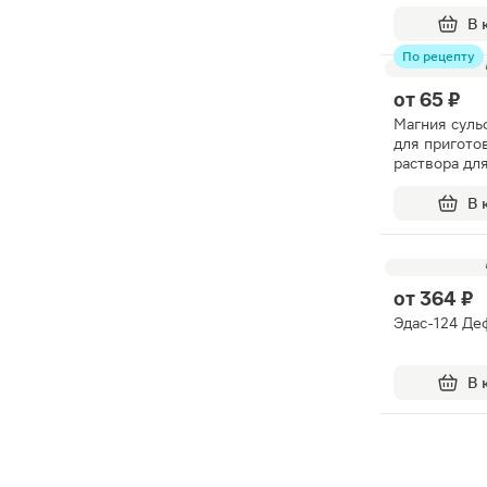
В 
По рецепту
от
65 ₽
Магния суль
для пригото
раствора дл
внутрь 25г
В 
от
364 ₽
Эдас-124 Де
В 