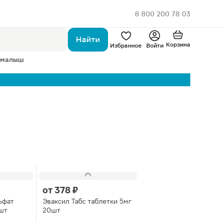
8 800 200 78 03
Найти
Корзина
Избранное
Войти
 малыш
от
378 ₽
ьфат
Эваксил Табс таблетки 5мг
шт
20шт