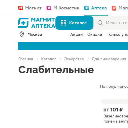
Магнит
М.Косметик
Аптека
Маг
Каталог
Москва
Акции
Скидки
Только у н
Главная
Каталог
Лекарства
Для пищеварения
Слабительные
По популярно
от
101 ₽
Вазелиновое
приема внут