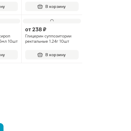
ину
В корзину
от
238 ₽
сироп
Глицерин суппозитории
15мл 10шт
ректальные 1.24г 10шт
ину
В корзину