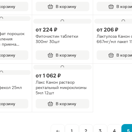
корзину
В корзину
В корз
от
224 ₽
от
206 ₽
фат порошок
Фиточистин таблетки
Лактулоза Канон 
вления
300мг 30шт
667мг/мл пакет 
я приема
корзину
В корзину
В корз
от
1 062 ₽
Лакс Канон раствор
фекол 25мл
ректальный микроклизмы
5мл 12шт
корзину
В корзину
1
2
3
4
5