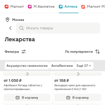
Магнит
М.Косметик
Аптека
Магнит М
Москва
Лекарства
Фильтры
По популярности
Акушерство гинекология
Антибиотики
Ещё 27
от
1 030 ₽
от
158 ₽
Афобазол Ретард таблетки с
Белодерм крем для наружного
пролонгированным
применения 0.5мг/г 30г
высвобождением покрытые
пленочной оболочкой 30мг 30шт
В корзину
В корзину