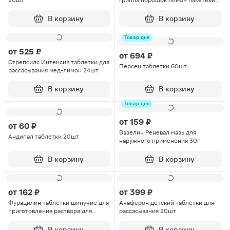
20шт
гриппа порошок лимон пакетики
13г 8шт
В корзину
В корзину
Товар дня
от
525 ₽
от
694 ₽
Стрепсилс Интенсив таблетки для
Персен таблетки 60шт
рассасывания мед-лимон 24шт
В корзину
В корзину
Товар дня
от
159 ₽
от
60 ₽
Вазелин Реневал мазь для
Андипал таблетки 20шт
наружного применения 30г
В корзину
В корзину
от
162 ₽
от
399 ₽
Фурацилин таблетки шипучие для
Анаферон детский таблетки для
приготовления раствора для
рассасывания 20шт
местного и наружного
применения 20мг 10шт
В корзину
В корзину