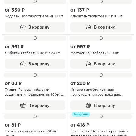
от
350 ₽
от
137 ₽
Коделак Нео таблетки 50мг 10шт
Кларитин таблетки 10мг 10шт
В корзину
В корзину
от
861 ₽
от
997 ₽
Либексин таблетки 100мг 20шт
Мастодинон таблетки 60шт
В корзину
В корзину
от
68 ₽
от
288 ₽
Глицин Реневал таблетки
Ингарон лиофилизат для
защечные и подъязычные 100мг
приготовления раствора для
60шт
интраназального введения
100000МЕ 1шт
В корзину
В корзину
Товар дня
от
81 ₽
от
418 ₽
Парацетамол таблетки 500мг
Гриппофлю Экстра от простуды и