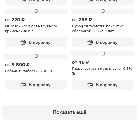
от
220 ₽
от
288 ₽
Микозон крем для наружного
Нурофен таблетки покрытые
применения 15г
оболочкой 200мг 30шт
В корзину
В корзину
от
46 ₽
от
3 800 ₽
Гидрокортизон мазь глазная 0.5%
Вобэнзим таблетки 200шт
3г
В корзину
В корзину
Показать ещё
Популярные