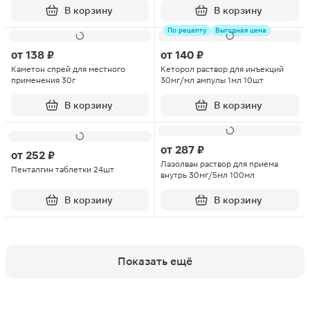
В корзину
В корзину
По рецепту
Выгодная цена
от
138 ₽
от
140 ₽
Каметон спрей для местного
Кеторол раствор для инъекций
применения 30г
30мг/мл ампулы 1мл 10шт
В корзину
В корзину
от
287 ₽
от
252 ₽
Лазолван раствор для приема
Пенталгин таблетки 24шт
внутрь 30мг/5мл 100мл
В корзину
В корзину
Показать ещё
Популярные