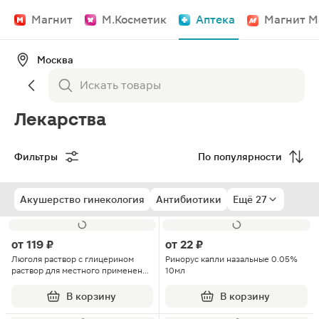
Магнит
М.Косметик
Аптека
Магнит М
Москва
Лекарства
Фильтры
По популярности
Акушерство гинекология
Антибиотики
Ещё 27
от
119 ₽
от
22 ₽
Люголя раствор с глицерином
Ринорус капли назальные 0.05%
раствор для местного применения
10мл
флакон с насадкой-распылителем
25г
В корзину
В корзину