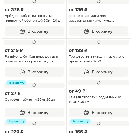
от
328 ₽
от
135 ₽
Арбидол таблетки покрытые
Горпилс пастилки для
пленочной оболочкой 50мг 20шт
рассасывания лимон-мед
0.6мг+1.2мг 12шт
В корзину
В корзину
от
219 ₽
от
199 ₽
РиниКолд ХотКап порошок для
Троксерутин гель для наружного
приготовления раствора для
применения 2% 50г
приема внутрь ананас 5шт
В корзину
В корзину
По рецепту
от
49 ₽
от
27 ₽
Глицин таблетки подъязычные
Ортофен таблетки 25мг 20шт
100мг 50шт
В корзину
В корзину
По рецепту
По рецепту
от
220 ₽
от
155 ₽