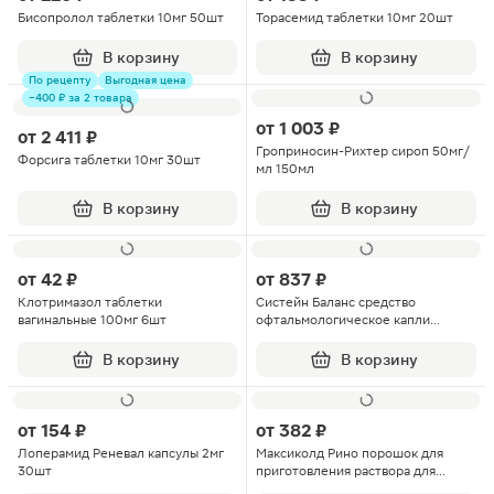
Бисопролол таблетки 10мг 50шт
Торасемид таблетки 10мг 20шт
В корзину
В корзину
По рецепту
Выгодная цена
−400 ₽ за 2 товара
от
1 003 ₽
от
2 411 ₽
Гроприносин-Рихтер сироп 50мг/
Форсига таблетки 10мг 30шт
мл 150мл
В корзину
В корзину
от
42 ₽
от
837 ₽
Клотримазол таблетки
Систейн Баланс средство
вагинальные 100мг 6шт
офтальмологическое капли
глазные 10мл
В корзину
В корзину
от
154 ₽
от
382 ₽
Лоперамид Реневал капсулы 2мг
Максиколд Рино порошок для
30шт
приготовления раствора для
приема внутрь лимон 15г 10шт