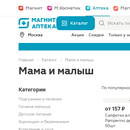
Магнит
М.Косметик
Аптека
Маг
Каталог
Москва
Акции
Скидки
Только у н
Главная
Каталог
Мама и малыш
Мама и малыш
По популярно
Категории
Подгузники и пелёнки
Гигиена малыша
от
157 ₽
Детское питание
Салфетки в
Pamperino д
Кормящим и беременным
50шт
Кормление и уход