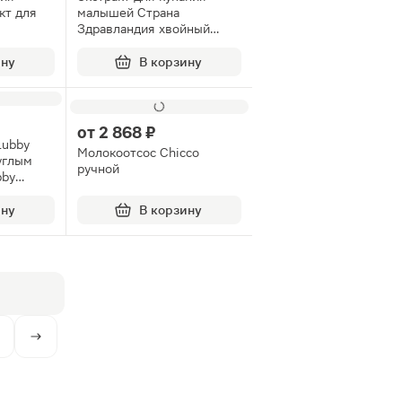
кт для
малышей Страна
Здравландия хвойный
250мл
ину
В корзину
от
2 868 ₽
Lubby
Молокоотсос Chicco
углым
ручной
bby
ину
В корзину