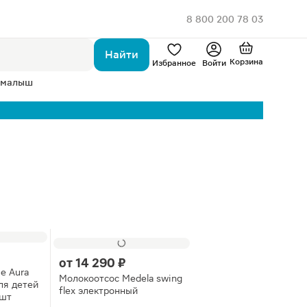
8 800 200 78 03
Найти
Корзина
Избранное
Войти
 малыш
от
14 290 ₽
е Aura
Молокоотсос Medela swing
ля детей
flex электронный
0шт