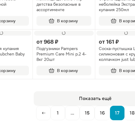
ной
детства безопасные в
неболейка Экстра
ассортименте
купания 250мл
корзину
В корзину
В корз
от
968 ₽
от
161 ₽
я купания
Подгузники Pampers
Соска-пустышка 
ubchen Baby
Premium Care Mini р.2 4-
силиконовая с кр
8кг 20шт
колпачком just lu
0/15923
корзину
В корзину
В корз
Показать ещё
1
...
15
16
17
18