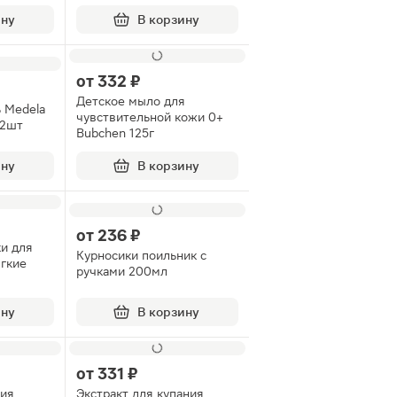
ину
В корзину
от
332 ₽
Детское мыло для
ь Medela
чувствительной кожи 0+
 2шт
Bubchen 125г
ину
В корзину
от
236 ₽
и для
Курносики поильник с
гкие
ручками 200мл
ину
В корзину
от
331 ₽
дия
Экстракт для купания