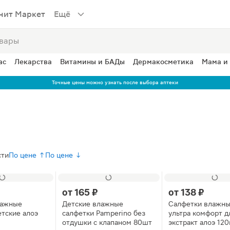
нит Маркет
Ещё
ас
Лекарства
Витамины и БАДы
Дермакосметика
Мама и
Точные цены можно узнать после выбора аптеки
сти
По цене ↑
По цене ↓
от
165 ₽
от
138 ₽
лажные
Детские влажные
Салфетки влажны
етские алоэ
салфетки Pamperino без
ультра комфорт д
отдушки с клапаном 80шт
экстракт алоэ 12