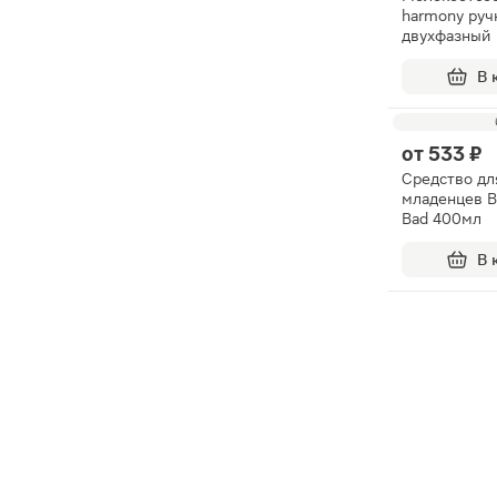
harmony руч
двухфазный
В 
от
533 ₽
Средство дл
младенцев B
Bad 400мл
В 