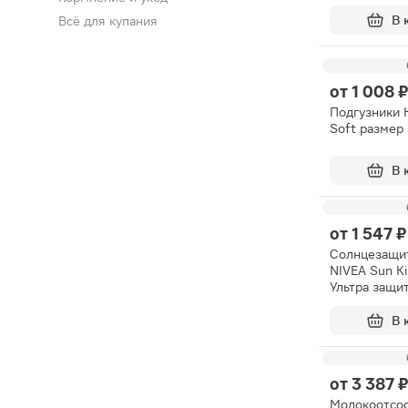
В 
Всё для купания
от
1 008 
Подгузники H
Soft размер 
В 
от
1 547 ₽
Солнцезащи
NIVEA Sun K
Ультра защи
100мл
В 
от
3 387 
Молокоотсос