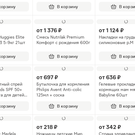
корзину
В корзину
В корз
₽
от
1 376 ₽
от
1 124 ₽
uggies Elite
Смесь Nutrilak Premium
Накладки на груд
3 5-9кг 21шт
Комфорт с рождения 600г
силиконовые р.М
корзину
В корзину
В корз
от
697 ₽
от
636 ₽
тный спрей
Бутылочка для кормления
Гелевые прокладк
ids SPF 50+
Philips Avent Anti-colic
кормящих мам мя
та для детей
125мл + соска
Babyline 60шт
корзину
В корзину
В корз
₽
от
218 ₽
от
342 ₽
 Medela
Ножницы детские Мир
Страна здравлан