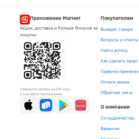
Попул
Приложение Магнит
Покупателям
Акции, доставка и больше бонусов за
Возврат товара
Но
покупки
Вопросы и ответы
Экск
3
Найти аптеку
Как сделать заказ
Правила применен
Оплата заказа
524 ₽
359 ₽
99 ₽
1
Наведите камеру на QR-код
Судокрем
Пакеты
Влаж
П
Обратная связь
и скачайте приложение
крем
для
салфе
де
для
хранения
Lamal
L
О компании
детей
грудного
детск
б
60г
молока
с
о
В корзину
В корзин
В корз
В к
Мама
клап
10
Сотрудничество
Lubby
50шт
Вакансии
15шт