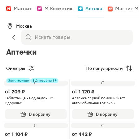
Магнит
М.Косметик
Аптека
Магнит М
Москва
Аптечки
Фильтры
По популярности
Эксклюзивно
3-й товар за 1 ₽
от
209 ₽
от
1 120 ₽
Таблетница на один день М
Аптечка первой помощи Фэст
Здоровье
автомобильная арт 3735
В корзину
В корзину
от
1 104 ₽
от
442 ₽