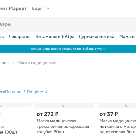
нит Маркет
Ещё
ас
Лекарства
Витамины и БАДы
Дермакосметика
Мама и
Точные цены можно узнать после выбора аптеки
елия
Маски медицинские
сти
По цене ↑
По цене ↓
от
272 ₽
от
37 ₽
Маска медицинская
Маска медицинска
трехслойная одноразовая
нетканного матер
ая
голубая 50шт
одноразовая 5шт
ая 100шт