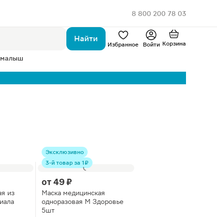
8 800 200 78 03
Найти
Корзина
Избранное
Войти
 малыш
Эксклюзивно
3-й товар за 1 ₽
от
49 ₽
я из
Маска медицинская
иала
одноразовая М Здоровье
5шт