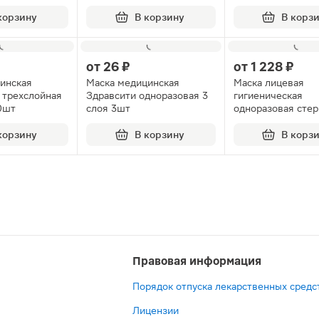
корзину
В корзину
В корз
от
26 ₽
от
1 228 ₽
инская
Маска медицинская
Маска лицевая
 трехслойная
Здравсити одноразовая 3
гигиеническая
0шт
слоя 3шт
одноразовая стер
№50
корзину
В корзину
В корз
Правовая информация
Порядок отпуска лекарственных средс
Лицензии