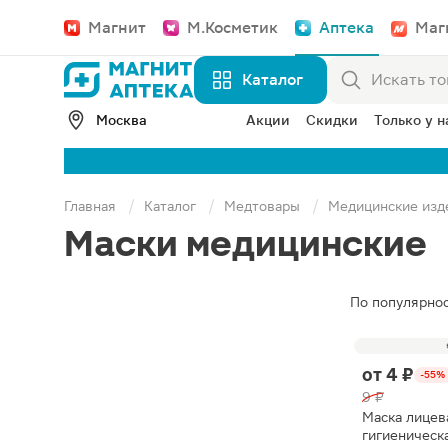
Магнит
М.Косметик
Аптека
Маг
Каталог
Москва
Акции
Скидки
Только у н
Главная
Каталог
Медтовары
Медицинские изд
Маски медицинские
По популярно
от
4 ₽
-55%
9 ₽
Маска лицев
гигиеническ