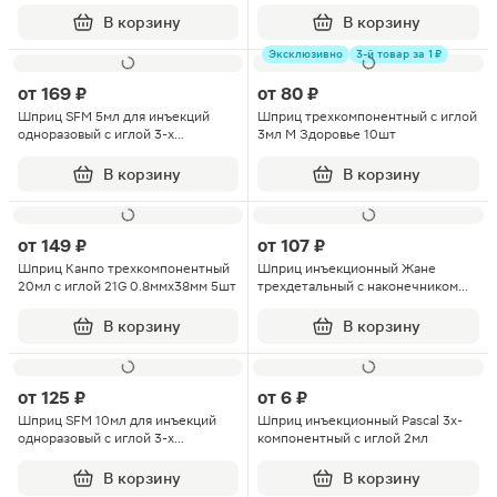
В корзину
В корзину
Эксклюзивно
3-й товар за 1 ₽
от
169 ₽
от
80 ₽
Шприц SFM 5мл для инъекций
Шприц трехкомпонентный с иглой
одноразовый с иглой 3-х
3мл М Здоровье 10шт
компонентный 10шт
В корзину
В корзину
от
149 ₽
от
107 ₽
Шприц Канпо трехкомпонентный
Шприц инъекционный Жане
20мл с иглой 21G 0.8ммх38мм 5шт
трехдетальный с наконечником
для катеторной насадки 150мл 1шт
В корзину
В корзину
от
125 ₽
от
6 ₽
Шприц SFM 10мл для инъекций
Шприц инъекционный Pascal 3х-
одноразовый с иглой 3-х
компонентный с иглой 2мл
компонентный 5шт
В корзину
В корзину