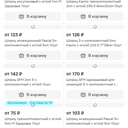
Шприц инсулиновый с иглой 1мл М
Шприц Канпо трехкомпонентный
Здоровье 10шт
2мл с иглой 23G 0.6ммх32мм 10шт
В корзину
В корзину
от
123 ₽
от
126 ₽
Шприц инъекционный Pascal 3х-
Шприц 3-х компонентный 5мл
компонентный с иглой 5мл 10шт
Канпо с иглой 22G 0.7*38мм 10шт
В корзину
В корзину
от
142 ₽
от
170 ₽
Шприц SFM 2мл 3-х
Шприц SFM одноразовый для
компонентный с иглой 10шт
инъекций 3-х компонентный с
иглой 3мл 10шт
В корзину
В корзину
Эксклюзивно
3-й товар за 1 ₽
от
75 ₽
от
103 ₽
Шприц трехкомпонентный с иглой
Шприц инъекционный Pascal 3х-
5мл М Здоровье 10шт
компонентный с иглой 3мл 10шт