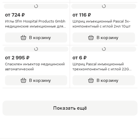
от
724 ₽
от
116 ₽
Иглы Sfm Hospital Products Gmbh
Шприц инъекционный Pascal 3х-
медицинские инъекционные для
компонентный с иглой 2мл 10шт
инсулиновых инжект пен ручек
32G 0.23х4мм 100шт
В корзину
В корзину
от
2 995 ₽
от
6 ₽
Спасилен инъектор медицинский
Шприц Pascal инъекционный
автоматический
трехкомпонентный с иглой 22G
0.7Х40мм 5мл 1шт
В корзину
В корзину
Показать ещё