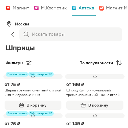
Магнит
М.Косметик
Аптека
Магнит М
Москва
Шприцы
Фильтры
По популярности
Эксклюзивно
3-й товар за 1 ₽
от
75 ₽
от
166 ₽
Шприц трехкомпонентный с иглой
Шприц Канпо инсулиновый
2мл М Здоровье 10шт
трехкомпонентный u100 с иглой
29G 0.33ммх13мм 1мл 10шт
В корзину
В корзину
Эксклюзивно
3-й товар за 1 ₽
от
75 ₽
от
149 ₽