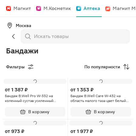
Магнит
М.Косметик
Аптека
Магнит М
Москва
Бандажи
Фильтры
По популярности
от
1 387 ₽
от
1 353 ₽
Бандаж B.Well Pro W-332 на
Бандаж B.Well Care W-432 на
коленный сустав усиленный
область малого таза цвет белый
размер M цвет бежевый
размер S
В корзину
В корзину
от
973 ₽
от
1 977 ₽