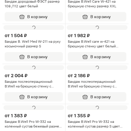
Бандаж дородовый ФЭСТ размер
Бандаж B.Well Care W-421 на
108 /112 цвет белый
брюшную стенку размер XXL
В корзину
В корзину
от
1 504 ₽
от
1 982 ₽
Бандаж B. Well Med W-211 на руку
Бандаж B.Well care w-421 на
косыночный размер S
брюшную стенку цвет белый
размер М
В корзину
В корзину
от
2 004 ₽
от
2 186 ₽
Бандаж послеоперационный
Бандаж послеоперационный
B.Well на брюшную стенку с
B.Well на брюшную стенку с
мягким клапаном W-421 белый XL
мягким клапаном W-421 Care
В корзину
В корзину
от
1 383 ₽
от
1 355 ₽
Бандаж B.Well Pro W-332 на
Бандаж B.Well Pro W-332 на
коленный сустав бежевый размер
коленный сустав размер S цвет