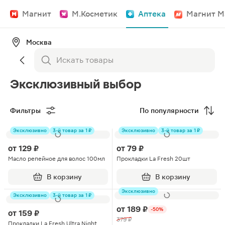
Магнит
М.Косметик
Аптека
Магнит М
Москва
Эксклюзивный выбор
Фильтры
По популярности
Эксклюзивно
3-й товар за 1 ₽
Эксклюзивно
3-й товар за 1 ₽
от
129 ₽
от
79 ₽
Масло репейное для волос 100мл
Прокладки La Fresh 20шт
В корзину
В корзину
Эксклюзивно
Эксклюзивно
3-й товар за 1 ₽
от
189 ₽
-50%
от
159 ₽
379 ₽
Прокладки La Fresh Ultra Night