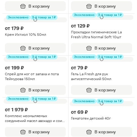
В корзину
В корзину
Эксклюзивно
3-й товар за 1 ₽
Эксклюзивно
3-й товар за 1 ₽
от
129 ₽
от
179 ₽
Прокладки гигиенические La
Крем Ихтиол 10% 50мл
Fresh Ultra Normal Soft 10шт
В корзину
В корзину
Эксклюзивно
3-й товар за 1 ₽
Эксклюзивно
3-й товар за 1 ₽
от
199 ₽
от
79 ₽
Спрей для ног от запаха и пота
Гель La Fresh для рук
Теймурова 150мл
антисептический 50мл
В корзину
В корзину
Эксклюзивно
3-й товар за 1 ₽
Эксклюзивно
3-й товар за 1 ₽
от
1 979 ₽
от
69 ₽
Комплекс неомыляемых
Гематоген детский 40г
соединений масел авокадо и сои
капсулы 60шт
В корзину
В корзину