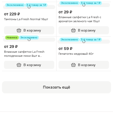
Эксклюзивно
3-й товар за 1 ₽
Эксклюзивно
3-й товар за 1 ₽
от
29 ₽
от
229 ₽
Влажные салфетки La Fresh с
Тампоны La Fresh Normal 16шт
ароматом зеленого чая 15шт
В корзину
В корзину
Новинка
Эксклюзивно
Эксклюзивно
3-й товар за 1 ₽
от
29 ₽
от
59 ₽
Влажные салфетки La Fresh
Гематоген кедровый 40г
молодежные мини 8шт в
ассортименте
В корзину
В корзину
Показать ещё