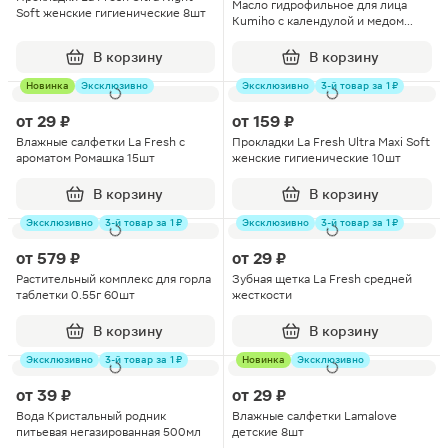
Масло гидрофильное для лица
Soft женские гигиенические 8шт
Kumiho с календулой и медом
100мл
В корзину
В корзину
Новинка
Эксклюзивно
Эксклюзивно
3-й товар за 1 ₽
от
29 ₽
от
159 ₽
Влажные салфетки La Fresh с
Прокладки La Fresh Ultra Maxi Soft
ароматом Ромашка 15шт
женские гигиенические 10шт
В корзину
В корзину
Эксклюзивно
3-й товар за 1 ₽
Эксклюзивно
3-й товар за 1 ₽
от
579 ₽
от
29 ₽
Растительный комплекс для горла
Зубная щетка La Fresh средней
таблетки 0.55г 60шт
жесткости
В корзину
В корзину
Эксклюзивно
3-й товар за 1 ₽
Новинка
Эксклюзивно
от
39 ₽
от
29 ₽
Вода Кристальный родник
Влажные салфетки Lamalove
питьевая негазированная 500мл
детские 8шт