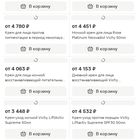
Posthelios 200мл
Soleil UV-age spf50+ флюид 3мл
В корзину
В корзину
от
4 780 ₽
от
4 451 ₽
Крем для лица против
Ночной крем для лица Rose
пигментации в период менопаузы
Platinum Neovadiol Vichy 50мл
SPF50 Neovadiol Vichy 50мл
В корзину
В корзину
от
4 063 ₽
от
4 153 ₽
Крем для лица ночной
Дневной крем для лица
восстанавливающий питательный
восстанавливающий Vichy
Vichy Neovadiol 50мл
Neovadiol 50мл
В корзину
В корзину
от
3 448 ₽
от
4 532 ₽
Крем-уход ночной Vichy LiftActiv
Крем-уход против морщин Vichy
Supreme 50мл
Liftactiv Supreme SPF30 50мл
В корзину
В корзину