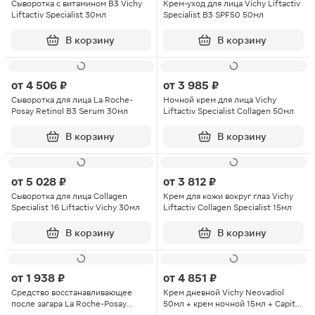
Сыворотка с витамином В3 Vichy
Крем-уход для лица Vichy Liftactiv
Liftactiv Specialist 30мл
Specialist В3 SPF50 50мл
В корзину
В корзину
от
4 506 ₽
от
3 985 ₽
Сыворотка для лица La Roche-
Ночной крем для лица Vichy
Posay Retinol B3 Serum 30мл
Liftactiv Specialist Collagen 50мл
В корзину
В корзину
от
5 028 ₽
от
3 812 ₽
Сыворотка для лица Collagen
Крем для кожи вокруг глаз Vichy
Specialist 16 Liftactiv Vichy 30мл
Liftactiv Collagen Specialist 15мл
В корзину
В корзину
от
1 938 ₽
от
4 851 ₽
Средство восстанавливающее
Крем дневной Vichy Neovadiol
после загара La Roche-Posay
50мл + крем ночной 15мл + Capital