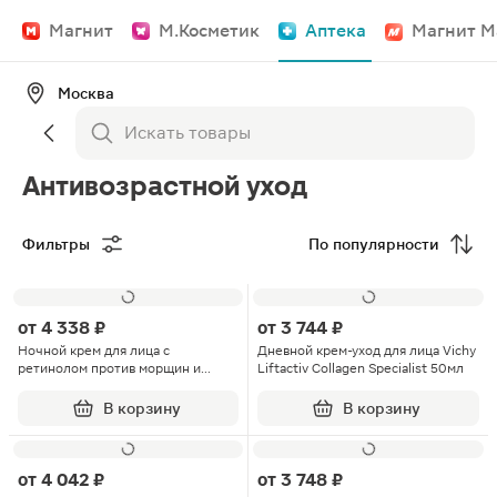
Магнит
М.Косметик
Аптека
Магнит М
Москва
Антивозрастной уход
Фильтры
По популярности
от
4 338 ₽
от
3 744 ₽
Ночной крем для лица с
Дневной крем-уход для лица Vichy
ретинолом против морщин и
Liftactiv Collagen Specialist 50мл
пигментации Liftactiv B3 Vichy
50мл
В корзину
В корзину
от
4 042 ₽
от
3 748 ₽