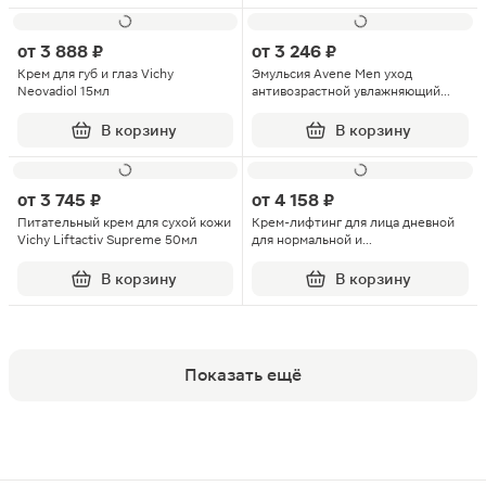
от
3 888 ₽
от
3 246 ₽
Крем для губ и глаз Vichy
Эмульсия Avene Men уход
Neovadiol 15мл
антивозрастной увлажняющий
50мл
В корзину
В корзину
от
3 745 ₽
от
4 158 ₽
Питательный крем для сухой кожи
Крем-лифтинг для лица дневной
Vichy Liftactiv Supreme 50мл
для нормальной и
комбинированной кожи
уплотняющий Vichy Neovadiol
В корзину
В корзину
50мл
Показать ещё