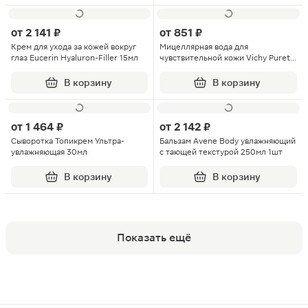
от
2 141 ₽
от
851 ₽
Крем для ухода за кожей вокруг
Мицеллярная вода для
глаз Eucerin Hyaluron-Filler 15мл
чувствительной кожи Vichy Purete
Thermale 100мл
В корзину
В корзину
от
1 464 ₽
от
2 142 ₽
Сыворотка Топикрем Ультра-
Бальзам Avene Body увлажняющий
увлажняющая 30мл
с тающей текстурой 250мл 1шт
В корзину
В корзину
Показать ещё