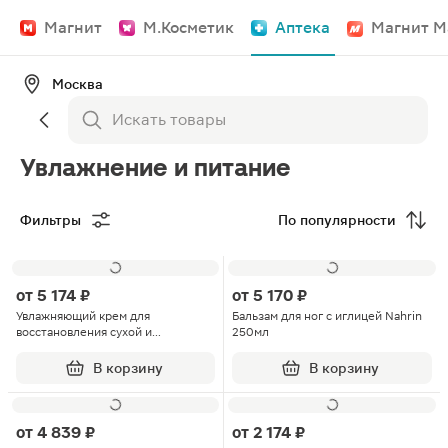
Магнит
М.Косметик
Аптека
Магнит М
Москва
Увлажнение и питание
Фильтры
По популярности
от
5 174 ₽
от
5 170 ₽
Увлажняющий крем для
Бальзам для ног с иглицей Nahrin
восстановления сухой и
250мл
нормальной кожи лица Filorga
Hydra Hyal 50мл
В корзину
В корзину
от
4 839 ₽
от
2 174 ₽