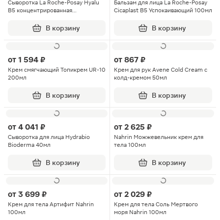
Сыворотка La Roche-Posay Hyalu
Бальзам для лица La Roche-Posay
B5 концентрированная
Cicaplast B5 Успокаивающий 100мл
увлажняющая против морщин
50мл
В корзину
В корзину
от
1 594 ₽
от
867 ₽
Крем смягчающий Топикрем UR-10
Крем для рук Avene Cold Cream с
200мл
колд-кремом 50мл
В корзину
В корзину
от
4 041 ₽
от
2 625 ₽
Сыворотка для лица Hydrabio
Nahrin Можжевельник крем для
Bioderma 40мл
тела 100мл
В корзину
В корзину
от
3 699 ₽
от
2 029 ₽
Крем для тела Артифит Nahrin
Крем для тела Соль Мертвого
100мл
моря Nahrin 100мл