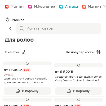
Магнит
М.Косметик
Аптека
Магнит М
Москва
Для волос
Фильтры
По популярности
от
1 609 ₽
-25%
от
6 522 ₽
2 146 ₽
Средство против выпадения волос
Шампунь Vichy Dercos Neogenic
Vichy Dercos Aminexil Intensive 5
для повышения густоты волос
для мужчин 6мл 21шт
200мл
В корзину
В корзину