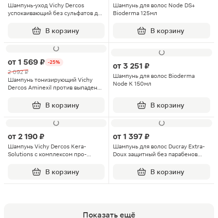
Шампунь-уход Vichy Dercos
Шампунь для волос Node DS+
успокаивающий без сульфатов для
Bioderma 125мл
нормальных и жирных волос
200мл
В корзину
В корзину
от
1 569 ₽
-25%
от
3 251 ₽
2 092 ₽
Шампунь для волос Bioderma
Шампунь тонизирующий Vichy
Node K 150мл
Dercos Aminexil против выпадения
волос 200мл
В корзину
В корзину
от
2 190 ₽
от
1 397 ₽
Шампунь Vichy Dercos Kera-
Шампунь для волос Ducray Extra-
Solutions с комплексом про-
Doux защитный без парабенов
кератин реконструирующий
200мл
поверхность волоса 250мл
В корзину
В корзину
Показать ещё