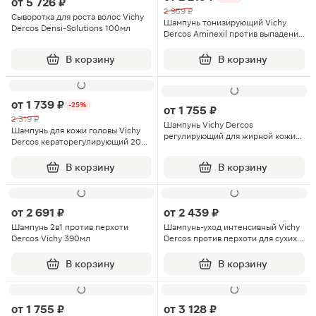
от
5 726 ₽
2 959 ₽
Сыворотка для роста волос Vichy
Шампунь тонизирующий Vichy
Dercos Densi-Solutions 100мл
Dercos Aminexil против выпадения
волос 400мл
В корзину
В корзину
от
1 739 ₽
-25%
от
1 755 ₽
2 319 ₽
Шампунь Vichy Dercos
Шампунь для кожи головы Vichy
регулирующий для жирной кожи
Dercos кераторегулирующий 200
головы 200мл
мл
В корзину
В корзину
от
2 691 ₽
от
2 439 ₽
Шампунь 2в1 против перхоти
Шампунь-уход интенсивный Vichy
Dercos Vichy 390мл
Dercos против перхоти для сухих
волос 390мл
В корзину
В корзину
от
1 755 ₽
от
3 128 ₽