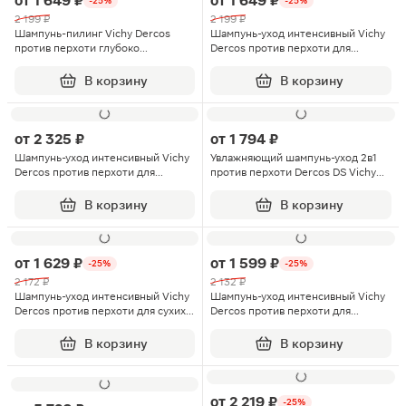
от
1 649 ₽
от
1 649 ₽
-25%
-25%
2 199 ₽
2 199 ₽
Шампунь-пилинг Vichy Dercos
Шампунь-уход интенсивный Vichy
против перхоти глубоко
Dercos против перхоти для
очищающий 250мл
чувствительной кожи головы
200мл
В корзину
В корзину
от
2 325 ₽
от
1 794 ₽
Шампунь-уход интенсивный Vichy
Увлажняющий шампунь-уход 2в1
Dercos против перхоти для
против перхоти Dercos DS Vichy
нормальных и жирных волос
200мл
390мл
В корзину
В корзину
от
1 629 ₽
от
1 599 ₽
-25%
-25%
2 172 ₽
2 132 ₽
Шампунь-уход интенсивный Vichy
Шампунь-уход интенсивный Vichy
Dercos против перхоти для сухих
Dercos против перхоти для
волос 200мл
нормальных и жирных волос
200мл
В корзину
В корзину
от
2 219 ₽
-25%